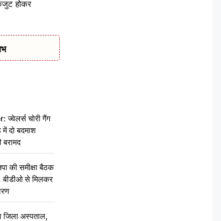
एकजुट होकर
ाभ
वेलर्स चोरी गैंग
 में दो बदमाश
ी बरामद
की समीक्षा बैठक
थन, बीडीओ से मिलकर
वरण
बा जिला अस्पताल,