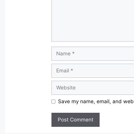
Name
Email
Website
Save my name, email, and websi