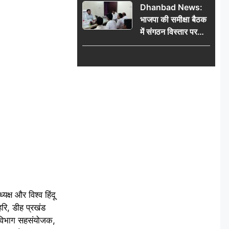
Dhanbad News:
किलो चांदी बरामद
भाजपा की समीक्षा बैठक
में संगठन विस्तार पर
मंथन, बीडीओ से
मिलकर सौंपा
जनसमस्याओं का विवरण
यक्ष और विश्व हिंदू
हरि, डीह प्रखंड
 विभाग सहसंयोजक,