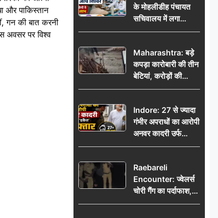
के मोहलीडीह पंचायत
किया और पाकिस्तान
सचिवालय में लगा
हीं, गन की बात करनी
निःशुल्क स्वास्थ्य जांच
इस अवसर पर विश्व
शिविर, सैकड़ों लोगों ने
Maharashtra: बड़े
उठाया लाभ
कपड़ा कारोबारी की तीन
बेटियां, करोड़ों की
कमाई… फिर भी पिता
अकेले: वृद्धाश्रम में गुजरे
Indore: 27 से ज्यादा
अंतिम दिन, 5100 रुपये
गंभीर अपराधों का आरोपी
भेजकर कहा– अंतिम
अनवर कादरी उर्फ
संस्कार कर दीजिए हम
‘डकैत’ गिरफ्तार, इंदौर
नहीं आ पाएंगे
पुलिस की बड़ी सफलता
Raebareli
Encounter: ज्वेलर्स
चोरी गैंग का पर्दाफाश,
पुलिस मुठभेड़ में दो
बदमाश घायल, 12.80