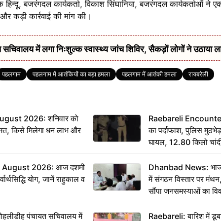
िन्दू, बजरंगदल कार्यकर्ता, विकाश सिंघानिया, बजरंगदल कार्यकर्ताओं ने 
र कड़ी कार्रवाई की मांग की।
सचिवालय में लगा निःशुल्क स्वास्थ्य जांच शिविर, सैकड़ों लोगों ने उठाया ल
पहलगाम
पहलगाम में आतंकियों का बड़ा हमला
पहलगाम में आतंकी हमला
रायबरेली
ugust 2026: शनिवार को
Raebareli Encounter: ज्
मत, किसे मिलेगा धन लाभ और
का पर्दाफाश, पुलिस मुठभेड़
घायल, 12.80 किलो चांद
 August 2026: आज दशमी
Dhanbad News: भाजपा 
वार्थसिद्धि योग, जानें राहुकाल व
में संगठन विस्तार पर मं
सौंपा जनसमस्याओं का वि
 मोहलीडीह पंचायत सचिवालय में
Raebareli: बारिश में डू