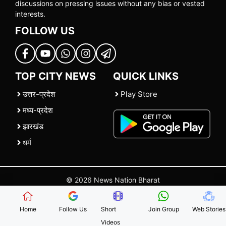
discussions on pressing issues without any bias or vested
interests.
FOLLOW US
TOP CITY NEWS
QUICK LINKS
उत्तर-प्रदेश
Play Store
मध्य-प्रदेश
झारखंड
धर्म
© 2026 News Nation Bharat
Home
|
About US
|
Contact Us
|
Policies
|
Terms and Conditions
Home
Follow Us
Short
Join Group
Web Stories
Videos