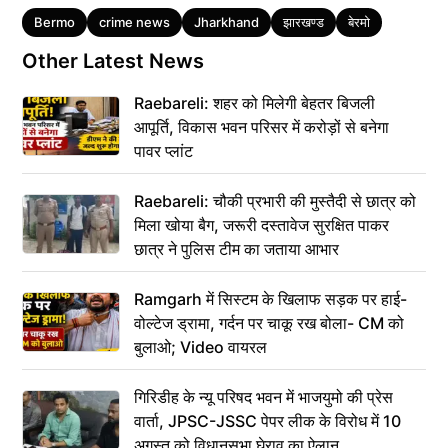
Tags
Bermo
crime news
Jharkhand
झारखण्ड
बेरमो
Other Latest News
Raebareli: शहर को मिलेगी बेहतर बिजली
आपूर्ति, विकास भवन परिसर में करोड़ों से बनेगा
पावर प्लांट
Raebareli: चौकी प्रभारी की मुस्तैदी से छात्र को
मिला खोया बैग, जरूरी दस्तावेज सुरक्षित पाकर
छात्र ने पुलिस टीम का जताया आभार
Ramgarh में सिस्टम के खिलाफ सड़क पर हाई-
वोल्टेज ड्रामा, गर्दन पर चाकू रख बोला- CM को
बुलाओ; Video वायरल
गिरिडीह के न्यू परिषद भवन में भाजयुमो की प्रेस
वार्ता, JPSC-JSSC पेपर लीक के विरोध में 10
अगस्त को विधानसभा घेराव का ऐलान