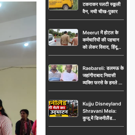
टकराकर पलटी स्कूली
वैन, मची चीख-पुकार
Meerut में होटल के
कर्मचारियों की पहचान
को लेकर विवाद, हिंदू
सुरक्षा संगठन ने उठाए
सवाल; प्रशासन से जांच
Raebareli: डलमऊ के
की मांग
जहांगीराबाद निवासी
व्यक्ति फरसे के हमले में
घायल थाने में शिकायत
पर दरोगा ने मांगे 10
Kujju Disneyland
हजार’, रकम न देने पर
Shravani Mela:
कार्रवाई ठंडी!
कुजू में डिजनीलैंड
श्रावणी मेले का भव्य
उद्घाटन, उमड़ी लोगों