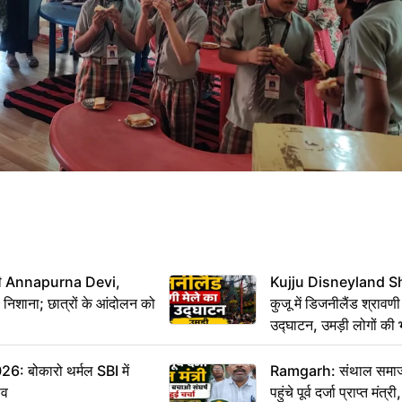
मंत्री Annapurna Devi,
Kujju Disneyland S
िशाना; छात्रों के आंदोलन को
कुजू में डिजनीलैंड श्रावणी
उद्घाटन, उमड़ी लोगों की 
बोकारो थर्मल SBI में
Ramgarh: संथाल समाज 
सव
पहुंचे पूर्व दर्जा प्राप्त मंत