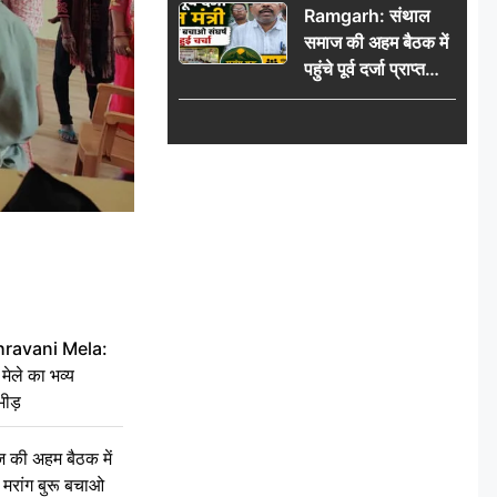
Ramgarh: संथाल
की भीड़
समाज की अहम बैठक में
पहुंचे पूर्व दर्जा प्राप्त
मंत्री, मरांग बुरू बचाओ
संघर्ष पर हुई चर्चा
hravani Mela:
 मेले का भव्य
भीड़
की अहम बैठक में
्री, मरांग बुरू बचाओ