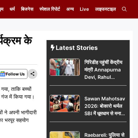
इम
धर्म
बिजनेस
स्पेशल रिपोर्ट
अन्य
Live
लाइफस्टाइल
्यक्रम के
Latest Stories
गिरिडीह पहुंचीं केंद्रीय
मंत्री Annapurna
Follow Us
Devi, Rahul
Gandhi पर साधा
 गया, ताकि बच्चों
निशाना; छात्रों के
र गंज में किया गया।
Sawan Mahotsav
आंदोलन को लेकर
2026: बोकारो थर्मल
सरकार पर हमला
ों ने अपनी भागीदारी
SBI में धूमधाम से मना
 का भरपूर सहयोग
सावन महोत्सव
Raebareli: पुलिया से