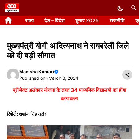
Skip
to
राज्य
देश – विदेश
चुनाव 2025
राजनीति
क
content
मुख्यमंत्री योगी आदित्यनाथ ने रायबरेली जिले
को दी बड़ी सौगात
Manisha Kumari
Published on -
March 3, 2024
प्रोजेक्ट अलंकार योजना के तहत 34 माध्यमिक विद्यालयों का होगा
कायाकल्प
रिपोर्ट : शशांक सिंह राठौर