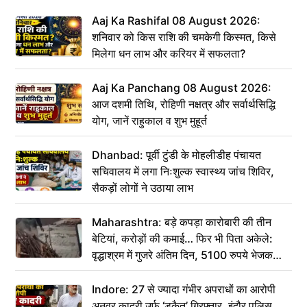
Aaj Ka Rashifal 08 August 2026:
शनिवार को किस राशि की चमकेगी किस्मत, किसे
मिलेगा धन लाभ और करियर में सफलता?
Aaj Ka Panchang 08 August 2026:
आज दशमी तिथि, रोहिणी नक्षत्र और सर्वार्थसिद्धि
योग, जानें राहुकाल व शुभ मुहूर्त
Dhanbad: पूर्वी टुंडी के मोहलीडीह पंचायत
सचिवालय में लगा निःशुल्क स्वास्थ्य जांच शिविर,
सैकड़ों लोगों ने उठाया लाभ
Maharashtra: बड़े कपड़ा कारोबारी की तीन
बेटियां, करोड़ों की कमाई… फिर भी पिता अकेले:
वृद्धाश्रम में गुजरे अंतिम दिन, 5100 रुपये भेजकर
कहा– अंतिम संस्कार कर दीजिए हम नहीं आ पाएंगे
Indore: 27 से ज्यादा गंभीर अपराधों का आरोपी
अनवर कादरी उर्फ ‘डकैत’ गिरफ्तार, इंदौर पुलिस