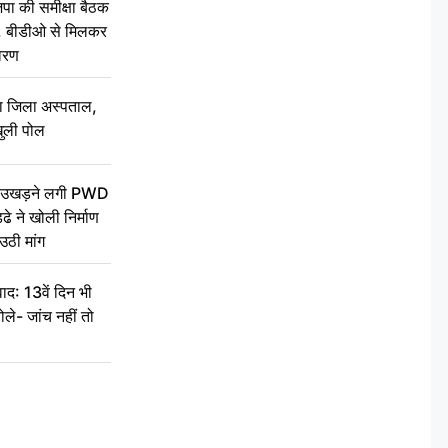
की समीक्षा बैठक
थन, बीडीओ से मिलकर
वरण
बा जिला अस्पताल,
ुली पोल
ें उखड़ने लगी PWD
े ने खोली निर्माण
उठी मांग
द: 13वें दिन भी
ले- जांच नहीं तो