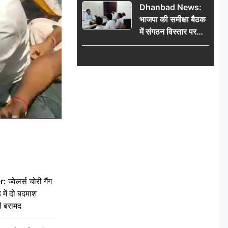
Dhanbad News:
किलो चांदी बरामद
भाजपा की समीक्षा बैठक
में संगठन विस्तार पर
मंथन, बीडीओ से
मिलकर सौंपा
जनसमस्याओं का विवरण
वेलर्स चोरी गैंग
 में दो बदमाश
ी बरामद