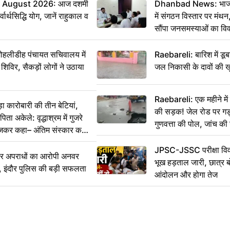
 August 2026: आज दशमी
Dhanbad News: भाजपा 
वार्थसिद्धि योग, जानें राहुकाल व
में संगठन विस्तार पर मं
सौंपा जनसमस्याओं का वि
 मोहलीडीह पंचायत सचिवालय में
Raebareli: बारिश में डू
 शिविर, सैकड़ों लोगों ने उठाया
जल निकासी के दावों की ख
Raebareli: एक महीने म
कारोबारी की तीन बेटियां,
की सड़क! जेल रोड पर गड्ढ
ा अकेले: वृद्धाश्रम में गुजरे
गुणवत्ता की पोल, जांच की 
ेजकर कहा– अंतिम संस्कार कर
JPSC-JSSC परीक्षा विवा
भीर अपराधों का आरोपी अनवर
भूख हड़ताल जारी, छात्र बो
र, इंदौर पुलिस की बड़ी सफलता
आंदोलन और होगा तेज