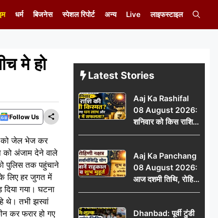
इम
धर्म
बिजनेस
स्पेशल रिपोर्ट
अन्य
Live
लाइफस्टाइल
बीच मे हो
Latest Stories
Aaj Ka Rashifal
08 August 2026:
Follow Us
शनिवार को किस राशि
की चमकेगी किस्मत,
ोश को जेल भेज कर
किसे मिलेगा धन लाभ
 को अंजाम देने वाले
Aaj Ka Panchang
और करियर में सफलता?
को पुलिस तक पहुंचाने
08 August 2026:
े लिए हर जुगत में
आज दशमी तिथि, रोहिणी
ड़ दिया गया। घटना
नक्षत्र और सर्वार्थसिद्धि
े थे। तभी झस्वां
योग, जानें राहुकाल व
Dhanbad: पूर्वी टुंडी
 छीन कर फरार हो गए
शुभ मुहूर्त