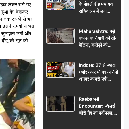
के मोहलीडीह पंचायत
 बाइक लेकर चले गए
सचिवालय में लगा
ा हुआ बैग देखकर
निःशुल्क स्वास्थ्य जांच
िन तक रूपयो से भरा
शिविर, सैकड़ों लोगों ने
े उसने रूपयो से भरा
Maharashtra: बड़े
उठाया लाभ
थी सुलझाने लगी और
कपड़ा कारोबारी की तीन
ं दीपू को लूट की
बेटियां, करोड़ों की
कमाई… फिर भी पिता
अकेले: वृद्धाश्रम में गुजरे
Indore: 27 से ज्यादा
अंतिम दिन, 5100 रुपये
गंभीर अपराधों का आरोपी
भेजकर कहा– अंतिम
अनवर कादरी उर्फ
संस्कार कर दीजिए हम
‘डकैत’ गिरफ्तार, इंदौर
नहीं आ पाएंगे
पुलिस की बड़ी सफलता
Raebareli
Encounter: ज्वेलर्स
चोरी गैंग का पर्दाफाश,
पुलिस मुठभेड़ में दो
बदमाश घायल, 12.80