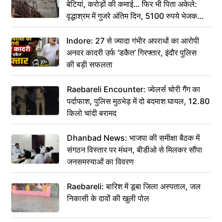
बेटियां, करोड़ों की कमाई… फिर भी पिता अकेले:
वृद्धाश्रम में गुजरे अंतिम दिन, 5100 रुपये भेजकर
कहा– अंतिम संस्कार कर दीजिए हम नहीं आ पाएंगे
Indore: 27 से ज्यादा गंभीर अपराधों का आरोपी
अनवर कादरी उर्फ ‘डकैत’ गिरफ्तार, इंदौर पुलिस
की बड़ी सफलता
Raebareli Encounter: ज्वेलर्स चोरी गैंग का
पर्दाफाश, पुलिस मुठभेड़ में दो बदमाश घायल, 12.80
किलो चांदी बरामद
Dhanbad News: भाजपा की समीक्षा बैठक में
संगठन विस्तार पर मंथन, बीडीओ से मिलकर सौंपा
जनसमस्याओं का विवरण
Raebareli: बारिश में डूबा जिला अस्पताल, जल
निकासी के दावों की खुली पोल