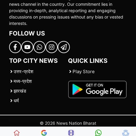
news channel in the country. Our commitment lies in
providing in-depth, analytical reporting and engaging
discussions on pressing issues without any bias or vested
interests.
FOLLOW US
TOP CITY NEWS
QUICK LINKS
उत्तर-प्रदेश
Play Store
मध्य-प्रदेश
झारखंड
धर्म
© 2026 News Nation Bharat
Home
|
About US
|
Contact Us
|
Policies
|
Terms and Conditions