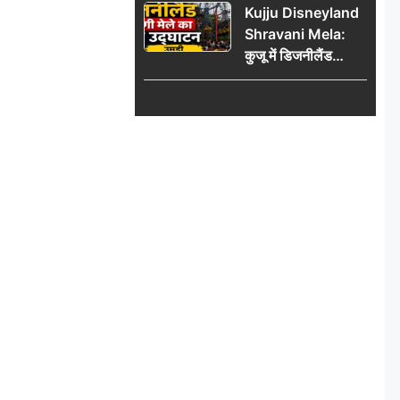
Kujju Disneyland
हजार’, रकम न देने पर
Shravani Mela:
कार्रवाई ठंडी!
कुजू में डिजनीलैंड
श्रावणी मेले का भव्य
उद्घाटन, उमड़ी लोगों
की भीड़