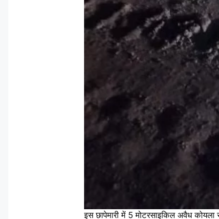
इस छापेमारी में 5 मोटरसाइकिल अवैध कोयला स