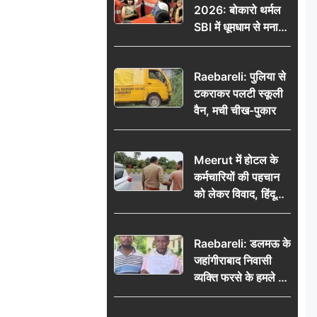
2026: बोकारो थर्मल
सरकार पर हमला
SBI में धूमधाम से मना
सावन महोत्सव
Raebareli: पुलिया से
टकराकर पलटी स्कूली
वैन, मची चीख-पुकार
Meerut में होटल के
कर्मचारियों की पहचान
को लेकर विवाद, हिंदू
सुरक्षा संगठन ने उठाए
सवाल; प्रशासन से जांच
Raebareli: डलमऊ के
की मांग
जहांगीराबाद निवासी
व्यक्ति फरसे के हमले में
घायल थाने में शिकायत
पर दरोगा ने मांगे 10