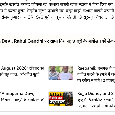
ा । इसके उपरांत बरामद कोयला को कथारा वाशरी कोल स्टॉक में गिरा दिया 
इबरार हुसैन क्षेत्रीय सुरक्षा प्रभारी राम चंद्र मांझी कथारा वाशरी प्रभारी
संजय कुमार दास SR. S/G मुकेश कुमार सिंह JHG सुरेन्द्र चौधरी JHG 
urna Devi, Rahul Gandhi पर साधा निशाना; छात्रों के आंदोलन को ले
August 2026: रविवार को
Raebareli: डलमऊ के जह
ं राहु काल, अभिजीत मुहूर्त
व्यक्ति फरसे के हमले में 
पर दरोगा ने मांगे 10 हजार
कार्रवाई ठंडी!
मंत्री Annapurna Devi,
Kujju Disneyland S
िशाना; छात्रों के आंदोलन को
कुजू में डिजनीलैंड श्रावणी
उद्घाटन, उमड़ी लोगों की 