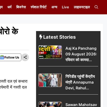
इम
धर्म
बिजनेस
स्पेशल रिपोर्ट
अन्य
Live
लाइफस्टाइल
ोरो के
Latest Stories
Aaj Ka Panchang
09 August 2026:
Follow Us
रविवार को कामदा
एकादशी का व्रत, जानें
राहु काल, अभिजीत मुहूर्त
गिरिडीह पहुंचीं केंद्रीय
और शुभ समय
 गस्ती दल एवं कथारा
मंत्री Annapurna
ेमारी में गस्ती दल
Devi, Rahul
Gandhi पर साधा
निशाना; छात्रों के
Sawan Mahotsav
आंदोलन को लेकर