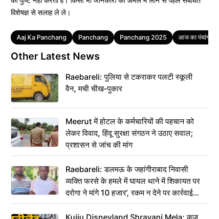
की पुष्टि नहीं करता है। किसी भी जानकारी को अमल में लाने से पहले संबंधित
विशेषज्ञ से सलाह ले ले।
Tags
Aaj Ka Panchang
Panchang
Panchang 2025
आज का पंचांग
Other Latest News
Raebareli: पुलिया से टकराकर पलटी स्कूली
वैन, मची चीख-पुकार
Meerut में होटल के कर्मचारियों की पहचान को
लेकर विवाद, हिंदू सुरक्षा संगठन ने उठाए सवाल;
प्रशासन से जांच की मांग
Raebareli: डलमऊ के जहांगीराबाद निवासी
व्यक्ति फरसे के हमले में घायल थाने में शिकायत पर
दरोगा ने मांगे 10 हजार’, रकम न देने पर कार्रवाई
ठंडी!
Kujju Disneyland Shravani Mela: कुजू