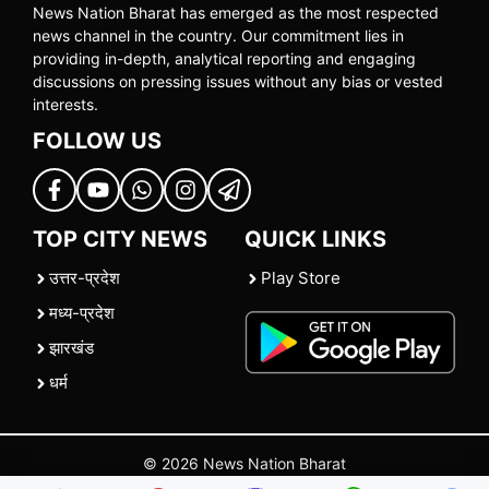
News Nation Bharat has emerged as the most respected
news channel in the country. Our commitment lies in
providing in-depth, analytical reporting and engaging
discussions on pressing issues without any bias or vested
interests.
FOLLOW US
TOP CITY NEWS
QUICK LINKS
उत्तर-प्रदेश
Play Store
मध्य-प्रदेश
झारखंड
धर्म
© 2026 News Nation Bharat
Home
|
About US
|
Contact Us
|
Policies
|
Terms and Conditions