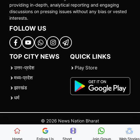
providing in-depth, analytical reporting and engaging
discussions on pressing issues without any bias or vested
interests.
FOLLOW US
TOP CITY NEWS
QUICK LINKS
उत्तर-प्रदेश
Play Store
मध्य-प्रदेश
झारखंड
धर्म
© 2026 News Nation Bharat
Home
|
About US
|
Contact Us
|
Policies
|
Terms and Conditions
Home
Follow Us
Short
Join Group
Web Stories