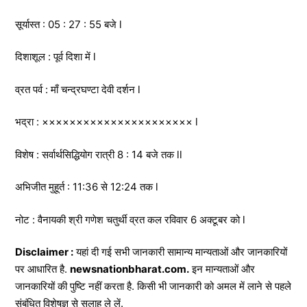
सूर्यास्त : 05 : 27 : 55 बजे l
दिशाशूल : पूर्व दिशा में l
व्रत पर्व : माँ चन्द्रघण्टा देवी दर्शन l
भद्रा : ×××××××××××××××××××××× l
विशेष : सर्वार्थसिद्धियोग रात्री 8 : 14 बजे तक ll
अभिजीत मुहूर्त : 11:36 से 12:24 तक l
नोट : वैनायकी श्री गणेश चतुर्थी व्रत कल रविवार 6 अक्टूबर को l
Disclaimer :
यहां दी गई सभी जानकारी सामान्य मान्यताओं और जानकारियों
पर आधारित है.
newsnationbharat.com.
इन मान्यताओं और
जानकारियों की पुष्टि नहीं करता है. किसी भी जानकारी को अमल में लाने से पहले
संबंधित विशेषज्ञ से सलाह ले लें.