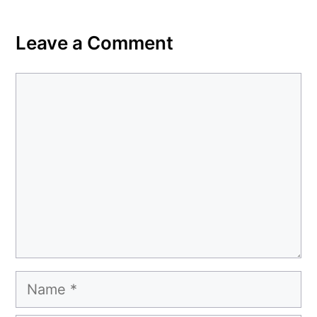
Leave a Comment
Comment
Name