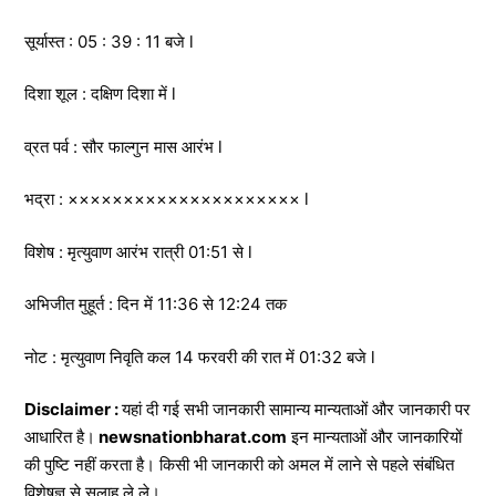
सूर्यास्त : 05 : 39 : 11 बजे l
दिशा शूल : दक्षिण दिशा में l
व्रत पर्व : सौर फाल्गुन मास आरंभ l
भद्रा : ××××××××××××××××××××× l
विशेष : मृत्युवाण आरंभ रात्री 01:51 से l
अभिजीत मुहूर्त : दिन में 11:36 से 12:24 तक
नोट : मृत्युवाण निवृति कल 14 फरवरी की रात में 01:32 बजे l
Disclaimer :
यहां दी गई सभी जानकारी सामान्य मान्यताओं और जानकारी पर
आधारित है।
newsnationbharat.com
इन मान्यताओं और जानकारियों
की पुष्टि नहीं करता है। किसी भी जानकारी को अमल में लाने से पहले संबंधित
विशेषज्ञ से सलाह ले ले।