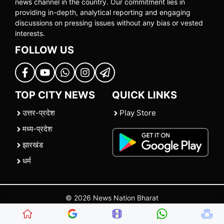
news channel in the country. Our commitment lies in
providing in-depth, analytical reporting and engaging
discussions on pressing issues without any bias or vested
interests.
FOLLOW US
TOP CITY NEWS
QUICK LINKS
उत्तर-प्रदेश
Play Store
मध्य-प्रदेश
झारखंड
धर्म
© 2026 News Nation Bharat
Home
|
About US
|
Contact Us
|
Policies
|
Terms and Conditions