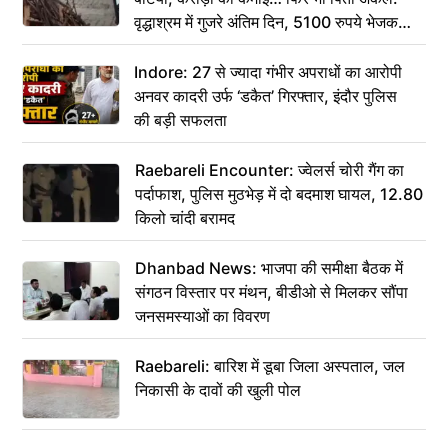
वृद्धाश्रम में गुजरे अंतिम दिन, 5100 रुपये भेजकर
कहा– अंतिम संस्कार कर दीजिए हम नहीं आ पाएंगे
Indore: 27 से ज्यादा गंभीर अपराधों का आरोपी
अनवर कादरी उर्फ ‘डकैत’ गिरफ्तार, इंदौर पुलिस
की बड़ी सफलता
Raebareli Encounter: ज्वेलर्स चोरी गैंग का
पर्दाफाश, पुलिस मुठभेड़ में दो बदमाश घायल, 12.80
किलो चांदी बरामद
Dhanbad News: भाजपा की समीक्षा बैठक में
संगठन विस्तार पर मंथन, बीडीओ से मिलकर सौंपा
जनसमस्याओं का विवरण
Raebareli: बारिश में डूबा जिला अस्पताल, जल
निकासी के दावों की खुली पोल