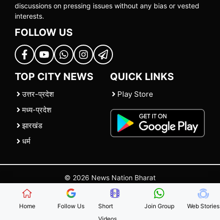
discussions on pressing issues without any bias or vested
interests.
FOLLOW US
TOP CITY NEWS
QUICK LINKS
उत्तर-प्रदेश
Play Store
मध्य-प्रदेश
झारखंड
धर्म
© 2026 News Nation Bharat
Home
|
About US
|
Contact Us
|
Policies
|
Terms and Conditions
Home
Follow Us
Short
Join Group
Web Stories
Videos