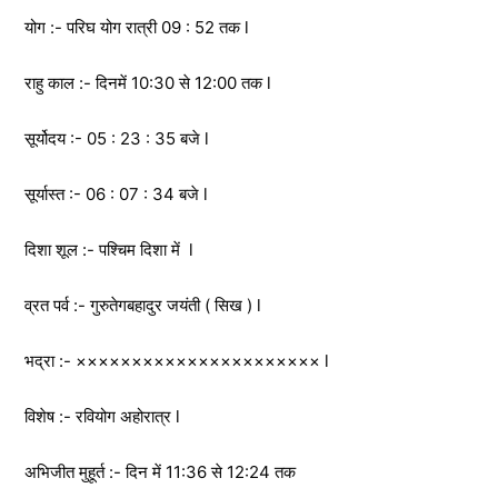
योग :- परिघ योग रात्री 09 : 52 तक l
राहु काल :- दिनमें 10:30 से 12:00 तक l
सूर्योदय :- 05 : 23 : 35 बजे l
सूर्यास्त :- 06 : 07 : 34 बजे l
दिशा शूल :- पश्चिम दिशा में l
व्रत पर्व :- गुरुतेगबहादुर जयंती ( सिख ) l
भद्रा :- ×××××××××××××××××××××× l
विशेष :- रवियोग अहोरात्र l
अभिजीत मुहूर्त :- दिन में 11:36 से 12:24 तक