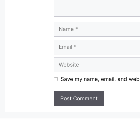
Name
Email
Website
Save my name, email, and websi