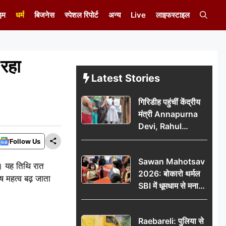
इम
धर्म
बिजनेस
स्पेशल रिपोर्ट
अन्य
Live
लाइफस्टाइल
रहा
Latest Stories
गिरिडीह पहुंचीं केंद्रीय
मंत्री Annapurna
Devi, Rahul
Gandhi पर साधा
Follow Us
निशाना; छात्रों के
Sawan Mahotsav
आंदोलन को लेकर
ै। यह तिथि रात
2026: बोकारो थर्मल
सरकार पर हमला
ष महत्व बढ़ जाता
SBI में धूमधाम से मना
सावन महोत्सव
Raebareli: पुलिया से