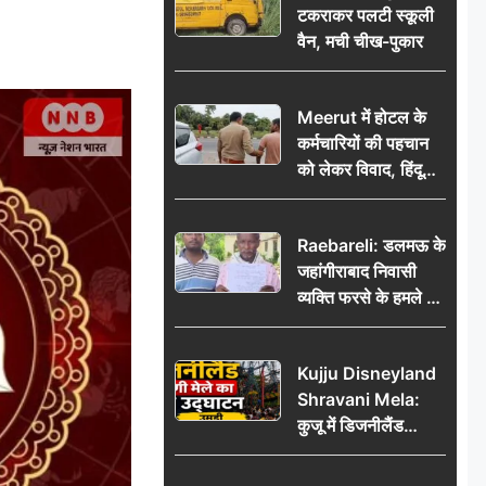
टकराकर पलटी स्कूली
वैन, मची चीख-पुकार
Meerut में होटल के
कर्मचारियों की पहचान
को लेकर विवाद, हिंदू
सुरक्षा संगठन ने उठाए
सवाल; प्रशासन से जांच
Raebareli: डलमऊ के
की मांग
जहांगीराबाद निवासी
व्यक्ति फरसे के हमले में
घायल थाने में शिकायत
पर दरोगा ने मांगे 10
Kujju Disneyland
हजार’, रकम न देने पर
Shravani Mela:
कार्रवाई ठंडी!
कुजू में डिजनीलैंड
श्रावणी मेले का भव्य
उद्घाटन, उमड़ी लोगों