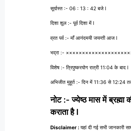
सूर्यास्त :- 06 : 13 : 42 बजे l
दिशा शूल :- पूर्व दिशा में l
व्रत पर्व :- माँ आनंदमयी जयन्ती आज l
भद्रा :- ××××××××××××××××××××
विशेष :- त्रिपुष्करयोग रात्री 11:04 के बाद l
अभिजीत मुहूर्त :- दिन में 11:36 से 12:24 
नोट :- ज्येष्ठ मास में ब्रह्म
कराता है l
Disclaimer :
यहां दी गई सभी जानकारी सा