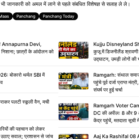
 भी जानकारी को अमल में लाने से पहले संबधित विशेषज्ञ से सलाह ले ले।
 Maas
Panchang
Panchang Today
मंत्री Annapurna Devi,
Kujju Disneyland S
िशाना; छात्रों के आंदोलन को
कुजू में डिजनीलैंड श्रावणी
उद्घाटन, उमड़ी लोगों की 
बोकारो थर्मल SBI में
Ramgarh: संथाल समाज 
सव
पहुंचे पूर्व दर्जा प्राप्त मंत
संघर्ष पर हुई चर्चा
राकर पलटी स्कूली वैन, मची
Ramgarh Voter Camp
DC की अपील: 8 और 9 अ
केंद्र पहुंचें, मतदाता सूची म
ारियों की पहचान को लेकर
 ने उठाए सवाल; प्रशासन से जांच
Aaj Ka Rashifal 08