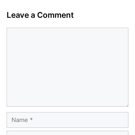
Leave a Comment
Comment
Name