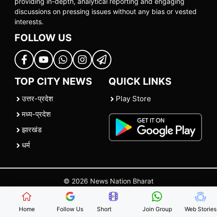
providing in-depth, analytical reporting and engaging
discussions on pressing issues without any bias or vested
interests.
FOLLOW US
TOP CITY NEWS
QUICK LINKS
उत्तर-प्रदेश
Play Store
मध्य-प्रदेश
झारखंड
धर्म
© 2026 News Nation Bharat
Home
|
About US
|
Contact Us
|
Policies
|
Terms and Conditions
Home
Follow Us
Short
Join Group
Web Stories