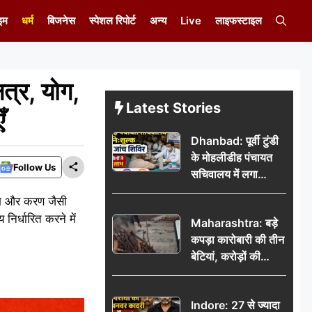
इम
धर्म
बिजनेस
स्पेशल रिपोर्ट
अन्य
Live
लाइफस्टाइल
त्र, योग,
Latest Stories
ँ
Dhanbad: पूर्वी टुंडी
के मोहलीडीह पंचायत
Follow Us
सचिवालय में लगा
निःशुल्क स्वास्थ्य जांच
 योग और करण जैसी
शिविर, सैकड़ों लोगों ने
 निर्धारित करने में
Maharashtra: बड़े
उठाया लाभ
कपड़ा कारोबारी की तीन
बेटियां, करोड़ों की
कमाई… फिर भी पिता
अकेले: वृद्धाश्रम में गुजरे
Indore: 27 से ज्यादा
अंतिम दिन, 5100 रुपये