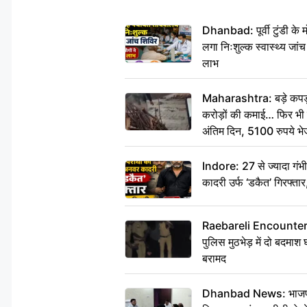
Dhanbad: पूर्वी टुंडी के
लगा निःशुल्क स्वास्थ्य जांच
लाभ
Maharashtra: बड़े कपड़ा 
करोड़ों की कमाई… फिर भी पित
अंतिम दिन, 5100 रुपये भ
दीजिए हम नहीं आ पाएंगे
Indore: 27 से ज्यादा गं
कादरी उर्फ ‘डकैत’ गिरफ्ता
Raebareli Encounter: ज्व
पुलिस मुठभेड़ में दो बदमा
बरामद
Dhanbad News: भाजपा की