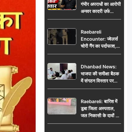
गंभीर अपराधों का आरोपी
भेजकर कहा– अंतिम
अनवर कादरी उर्फ
संस्कार कर दीजिए हम
‘डकैत’ गिरफ्तार, इंदौर
नहीं आ पाएंगे
पुलिस की बड़ी सफलता
Raebareli
Encounter: ज्वेलर्स
चोरी गैंग का पर्दाफाश,
पुलिस मुठभेड़ में दो
बदमाश घायल, 12.80
Dhanbad News:
किलो चांदी बरामद
भाजपा की समीक्षा बैठक
में संगठन विस्तार पर
मंथन, बीडीओ से
मिलकर सौंपा
Raebareli: बारिश में
जनसमस्याओं का विवरण
डूबा जिला अस्पताल,
जल निकासी के दावों की
खुली पोल