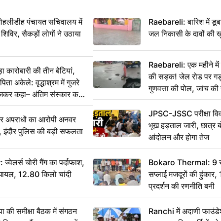
 मोहलीडीह पंचायत सचिवालय में
Raebareli: बारिश में डू
 शिविर, सैकड़ों लोगों ने उठाया
जल निकासी के दावों की ख
Raebareli: एक महीने म
कारोबारी की तीन बेटियां,
की सड़क! जेल रोड पर गड्ढ
ा अकेले: वृद्धाश्रम में गुजरे
गुणवत्ता की पोल, जांच की 
ेजकर कहा– अंतिम संस्कार कर
JPSC-JSSC परीक्षा विवा
भीर अपराधों का आरोपी अनवर
भूख हड़ताल जारी, छात्र बो
र, इंदौर पुलिस की बड़ी सफलता
आंदोलन और होगा तेज
ेलर्स चोरी गैंग का पर्दाफाश,
Bokaro Thermal: 9 सूत्
श घायल, 12.80 किलो चांदी
सप्लाई मजदूरों की हुंकार,
प्रदर्शन की रणनीति बनी
 समीक्षा बैठक में संगठन
Ranchi में अदाणी फाउंड