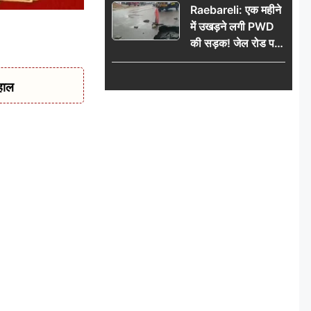
Raebareli: एक महीने
में उखड़ने लगी PWD
की सड़क! जेल रोड पर
गड्ढे ने खोली निर्माण
गुणवत्ता की पोल, जांच
हाल
की उठी मांग