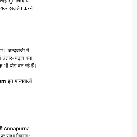
 कोई शुभ कार्य या
यक हस्तक्षेप करने
ा। जल्दबाजी में
ें उतार-चढ़ाव बना
 भी योग बन रहे हैं।
com
इन मान्यताओं
 मंत्री Annapurna
र साधा निशाना;