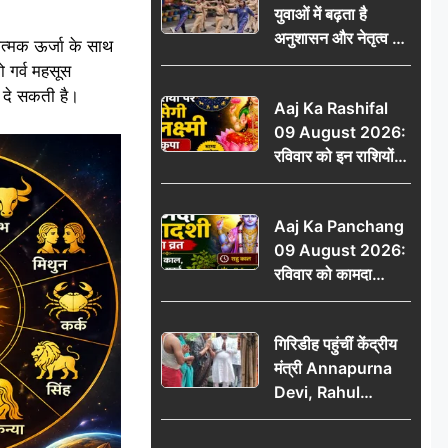
युवाओं में बढ़ता है
ऐलान
अनुशासन और नेतृत्व का
त्मक ऊर्जा के साथ
गुण: डॉ. जी.एन. खान
 गर्व महसूस
 दे सकती है।
Aaj Ka Rashifal
09 August 2026:
रविवार को इन राशियों
पर बरसेगी मां लक्ष्मी की
कृपा, धन लाभ के बनेंगे
Aaj Ka Panchang
योग
09 August 2026:
रविवार को कामदा
एकादशी का व्रत, जानें
राहु काल, अभिजीत मुहूर्त
गिरिडीह पहुंचीं केंद्रीय
और शुभ समय
मंत्री Annapurna
Devi, Rahul
Gandhi पर साधा
निशाना; छात्रों के