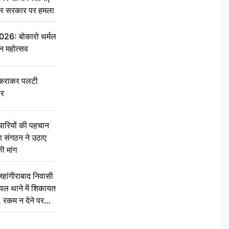
ेकर सरकार पर हमला
6: बोकारो थर्मल
वन महोत्सव
टकराकर पलटी
ार
चारियों की पहचान
्षा संगठन ने उठाए
ी मांग
ांगीराबाद निवासी
घायल थाने में शिकायत
’, रकम न देने पर