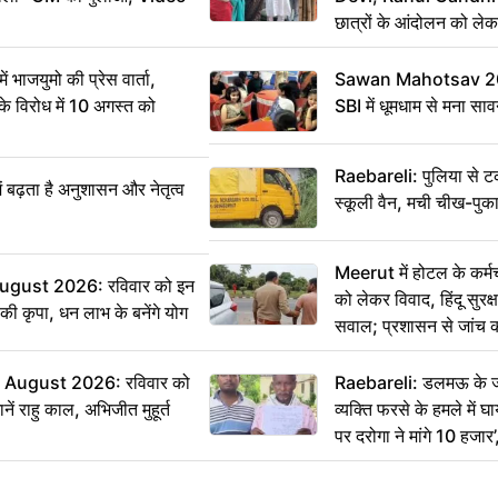
छात्रों के आंदोलन को ल
ं भाजयुमो की प्रेस वार्ता,
Sawan Mahotsav 202
विरोध में 10 अगस्त को
SBI में धूमधाम से मना सा
Raebareli: पुलिया से 
ं बढ़ता है अनुशासन और नेतृत्व
स्कूली वैन, मची चीख-पुक
Meerut में होटल के कर्म
ugust 2026: रविवार को इन
को लेकर विवाद, हिंदू सुरक
ी की कृपा, धन लाभ के बनेंगे योग
सवाल; प्रशासन से जांच क
August 2026: रविवार को
Raebareli: डलमऊ के जह
ं राहु काल, अभिजीत मुहूर्त
व्यक्ति फरसे के हमले में 
पर दरोगा ने मांगे 10 हजार
कार्रवाई ठंडी!