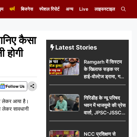
इम
धर्म
बिजनेस
स्पेशल रिपोर्ट
अन्य
Live
लाइफस्टाइल
निए कैसा
Latest Stories
ी होगी
Ramgarh में सिस्टम
के खिलाफ सड़क पर
हाई-वोल्टेज ड्रामा, गर्दन
पर चाकू रख बोला- CM
Follow Us
को बुलाओ; Video
गिरिडीह के न्यू परिषद
वायरल
र लेकर आया है।
भवन में भाजयुमो की प्रेस
को लेकर सावधानी
वार्ता, JPSC-JSSC
पेपर लीक के विरोध में
10 अगस्त को
NCC प्रशिक्षण से
विधानसभा घेराव का