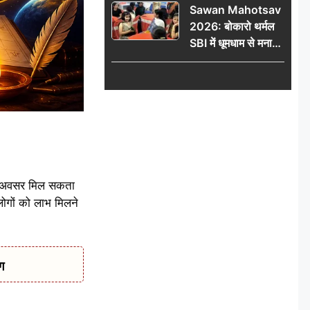
Sawan Mahotsav
आंदोलन को लेकर
2026: बोकारो थर्मल
सरकार पर हमला
SBI में धूमधाम से मना
सावन महोत्सव
 का अवसर मिल सकता
लोगों को लाभ मिलने
ग