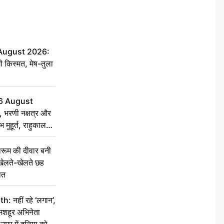
 August 2026:
ी किस्मत, मेष-तुला
6 August
 भरणी नक्षत्र और
 मुहूर्त, राहुकाल
ूम की दीवार बनी
खेलते-खेलते छह
ौत
नहीं रहे ‘लगान’,
मशहूर अभिनेता
म्र में दुनिया को