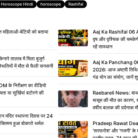
y Horoscope Hindi
horoscope
Rashifal
महिलाओं-बेटियों को बताया
Aaj Ka Rashifal 06
वृष और वृश्चिक की चमकेग
रहें सावधान
 तालाब में मिला बुजुर्ग
Aaj Ka Panchang 0
्थितियों में मौत से फैली सनसनी
2026: आज अष्टमी तिथि,
गंड योग का संयोग, जानें शुभ
और दिनभर का पंचांग
DM के निरीक्षण का वीडियो
ा या सुर्खियां बटोरने की
Raebareli News: बाथर
मासूम की मौत का कारण, 
वर्षीय बालक की दर्दनाक म
 मंदिर स्थापना दिवस पर 24
भक्तिमय हुआ बोकारो थर्मल
Pradeep Rawat Death: 
‘सरफरोश’ और ‘गजनी’ के 
प्रदीप रावत, 74 साल की उ