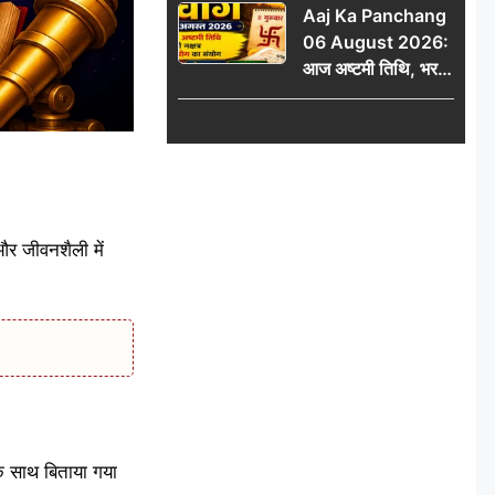
Aaj Ka Panchang
06 August 2026:
आज अष्टमी तिथि, भरणी
नक्षत्र और गंड योग का
संयोग, जानें शुभ मुहूर्त,
राहुकाल और दिनभर का
पंचांग
और जीवनशैली में
के साथ बिताया गया