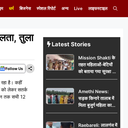
इम
धर्म
बिजनेस
स्पेशल रिपोर्ट
अन्य
Live
लाइफस्टाइल
ता, तुला
Latest Stories
Mission Shakti के
तहत महिलाओं-बेटियों
Follow Us
को बताया गया सुरक्षा के
अधिकार
रहा है। कहीं
ों को लेकर सतर्क
Amethi News:
मीन तक सभी 12
सड़क किनारे तालाब में
मिला बुजुर्ग महिला का
शव, संदिग्ध परिस्थितियों
में मौत से फैली सनसनी
Raebareli: लालगंज में