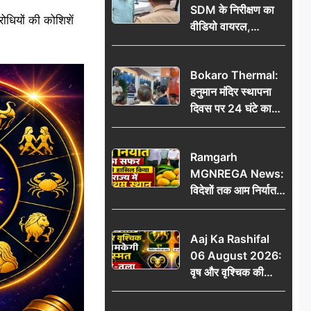
SDM के निरीक्षण का
ोधियों की कोशिशें
वीडियो वायरल,
प्रशासनिक सक्रियता
या सुर्खियां बटोरने की
Bokaro Thermal:
कवायद?
हनुमान मंदिर स्थापना
दिवस पर 24 घंटे का
अखंड हरि कीर्तन,
भक्तिमय हुआ बोकारो
Ramgarh
थर्मल
MGNREGA News:
विदेशों तक आम निर्यात
का सफर, जिले ने
हासिल किया राज्य में
Aaj Ka Rashifal
प्रथम स्थान
06 August 2026:
वृष और वृश्चिक की
चमकेगी किस्मत, मेष-
तुला रहें सावधान