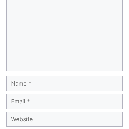
Name
Email
Website