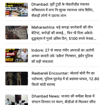
Dhanbad: पूर्वी टुंडी के मोहलीडीह पंचायत
सचिवालय में लगा निःशुल्क स्वास्थ्य जांच शिविर,
सैकड़ों लोगों ने उठाया लाभ
Maharashtra: बड़े कपड़ा कारोबारी की तीन
बेटियां, करोड़ों की कमाई… फिर भी पिता अकेले:
वृद्धाश्रम में गुजरे अंतिम दिन, 5100 रुपये भेजकर
कहा– अंतिम संस्कार कर दीजिए हम नहीं आ पाएंगे
Indore: 27 से ज्यादा गंभीर अपराधों का आरोपी
अनवर कादरी उर्फ ‘डकैत’ गिरफ्तार, इंदौर पुलिस
की बड़ी सफलता
Raebareli Encounter: ज्वेलर्स चोरी गैंग का
पर्दाफाश, पुलिस मुठभेड़ में दो बदमाश घायल, 12.80
किलो चांदी बरामद
Dhanbad News: भाजपा की समीक्षा बैठक में
संगठन विस्तार पर मंथन, बीडीओ से मिलकर सौंपा