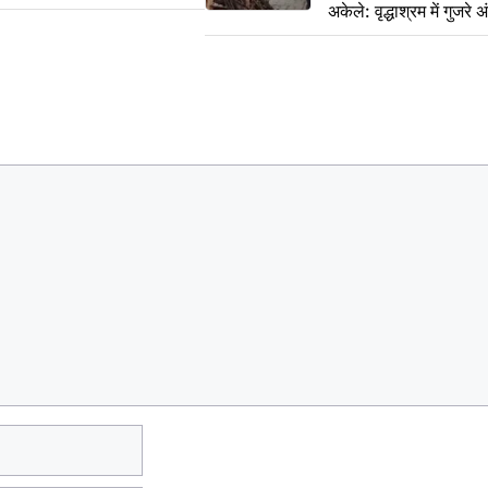
अकेले: वृद्धाश्रम में गुजर
रुपये भेजकर कहा– अंतिम 
हम नहीं आ पाएंगे