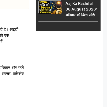
Aaj Ka Rashifal
में जुड़वाएं नाम
08 August 2026:
शनिवार को किस राशि
की चमकेगी किस्मत,
किसे मिलेगा धन लाभ
र्ट है। आइटी,
और करियर में सफलता?
 को एक
हैं।
िक परिवहन और रहने
 अवसर, वर्कप्लेस