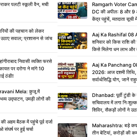
राकर पलटी स्कूली वैन, मची
Ramgarh Voter Camp
DC की अपील: 8 और 9 अ
केंद्र पहुंचें, मतदाता सूची म
ारियों की पहचान को लेकर
Aaj Ka Rashifal 08
 ने उठाए सवाल; प्रशासन से जांच
शनिवार को किस राशि की 
किसे मिलेगा धन लाभ और
गीराबाद निवासी व्यक्ति फरसे
Aaj Ka Panchang 0
िकायत पर दरोगा ने मांगे 10
2026: आज दशमी तिथि, र
ाई ठंडी!
सर्वार्थसिद्धि योग, जानें राह
vani Mela: कुजू में
Dhanbad: पूर्वी टुंडी क
 भव्य उद्घाटन, उमड़ी लोगों की
सचिवालय में लगा निःशुल्क 
शिविर, सैकड़ों लोगों ने उ
म बैठक में पहुंचे पूर्व दर्जा
Maharashtra: बड़े कपड
ाओ संघर्ष पर हुई चर्चा
तीन बेटियां, करोड़ों की 