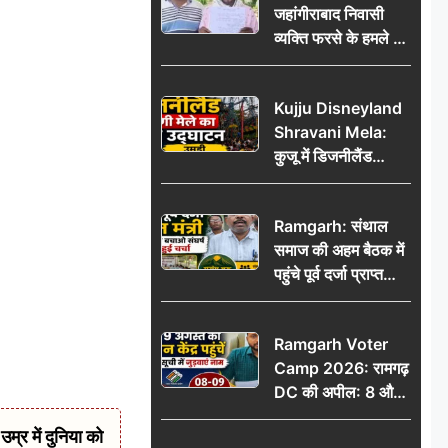
जहांगीराबाद निवासी
व्यक्ति फरसे के हमले में
घायल थाने में शिकायत
पर दरोगा ने मांगे 10
Kujju Disneyland
हजार’, रकम न देने पर
Shravani Mela:
कार्रवाई ठंडी!
कुजू में डिजनीलैंड
श्रावणी मेले का भव्य
उद्घाटन, उमड़ी लोगों
Ramgarh: संथाल
की भीड़
समाज की अहम बैठक में
पहुंचे पूर्व दर्जा प्राप्त
मंत्री, मरांग बुरू बचाओ
संघर्ष पर हुई चर्चा
Ramgarh Voter
Camp 2026: रामगढ़
DC की अपील: 8 और
9 अगस्त को मतदान
र में दुनिया को
केंद्र पहुंचें, मतदाता सूची