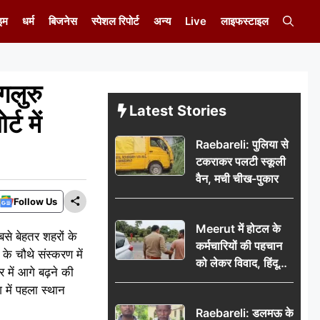
इम
धर्म
बिजनेस
स्पेशल रिपोर्ट
अन्य
Live
लाइफस्टाइल
गलुरु
Latest Stories
ट में
Raebareli: पुलिया से
टकराकर पलटी स्कूली
वैन, मची चीख-पुकार
Follow Us
Meerut में होटल के
बसे बेहतर शहरों के
कर्मचारियों की पहचान
 के चौथे संस्करण में
को लेकर विवाद, हिंदू
 में आगे बढ़ने की
सुरक्षा संगठन ने उठाए
 में पहला स्थान
सवाल; प्रशासन से जांच
Raebareli: डलमऊ के
की मांग