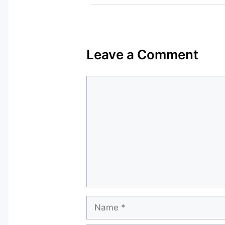
Leave a Comment
Comment
Name