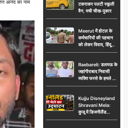
 रोशन आनंद का नाम
टकराकर पलटी स्कूली
वैन, मची चीख-पुकार
Meerut में होटल के
कर्मचारियों की पहचान
को लेकर विवाद, हिंदू
सुरक्षा संगठन ने उठाए
सवाल; प्रशासन से जांच
Raebareli: डलमऊ के
की मांग
जहांगीराबाद निवासी
व्यक्ति फरसे के हमले में
घायल थाने में शिकायत
पर दरोगा ने मांगे 10
Kujju Disneyland
हजार’, रकम न देने पर
Shravani Mela:
कार्रवाई ठंडी!
कुजू में डिजनीलैंड
श्रावणी मेले का भव्य
उद्घाटन, उमड़ी लोगों