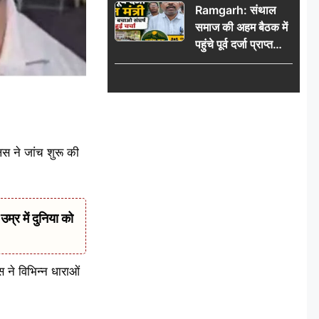
Ramgarh: संथाल
की भीड़
समाज की अहम बैठक में
पहुंचे पूर्व दर्जा प्राप्त
मंत्री, मरांग बुरू बचाओ
संघर्ष पर हुई चर्चा
िस ने जांच शुरू की
र में दुनिया को
स ने विभिन्न धाराओं