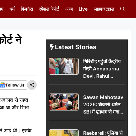
इम
धर्म
बिजनेस
स्पेशल रिपोर्ट
अन्य
Live
लाइफस्टाइल
र्ट ने
Latest Stories
गिरिडीह पहुंचीं केंद्रीय
मंत्री Annapurna
Devi, Rahul
Gandhi पर साधा
Follow Us
निशाना; छात्रों के
Sawan Mahotsav
आंदोलन को लेकर
ो अदालत से राहत
2026: बोकारो थर्मल
सरकार पर हमला
ुआ था और शिक्षा
SBI में धूमधाम से मना
सावन महोत्सव
ामने आई थी। इसके
Raebareli: पुलिया से