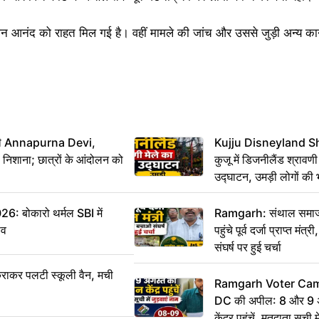
आनंद को राहत मिल गई है। वहीं मामले की जांच और उससे जुड़ी अन्य कानू
मंत्री Annapurna Devi,
Kujju Disneyland S
िशाना; छात्रों के आंदोलन को
कुजू में डिजनीलैंड श्रावणी
उद्घाटन, उमड़ी लोगों की 
बोकारो थर्मल SBI में
Ramgarh: संथाल समाज 
सव
पहुंचे पूर्व दर्जा प्राप्त मंत
संघर्ष पर हुई चर्चा
राकर पलटी स्कूली वैन, मची
Ramgarh Voter Camp
DC की अपील: 8 और 9 अ
केंद्र पहुंचें, मतदाता सूची म