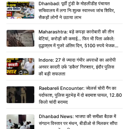
Dhanbad: पूर्वी टुंडी के मोहलीडीह पंचायत
सचिवालय में लगा निःशुल्क स्वास्थ्य जांच शिविर,
सैकड़ों लोगों ने उठाया लाभ
Maharashtra: बड़े कपड़ा कारोबारी की तीन
बेटियां, करोड़ों की कमाई… फिर भी पिता अकेले:
वृद्धाश्रम में गुजरे अंतिम दिन, 5100 रुपये भेजकर
कहा– अंतिम संस्कार कर दीजिए हम नहीं आ पाएंगे
Indore: 27 से ज्यादा गंभीर अपराधों का आरोपी
अनवर कादरी उर्फ ‘डकैत’ गिरफ्तार, इंदौर पुलिस
की बड़ी सफलता
Raebareli Encounter: ज्वेलर्स चोरी गैंग का
पर्दाफाश, पुलिस मुठभेड़ में दो बदमाश घायल, 12.80
किलो चांदी बरामद
Dhanbad News: भाजपा की समीक्षा बैठक में
संगठन विस्तार पर मंथन, बीडीओ से मिलकर सौंपा