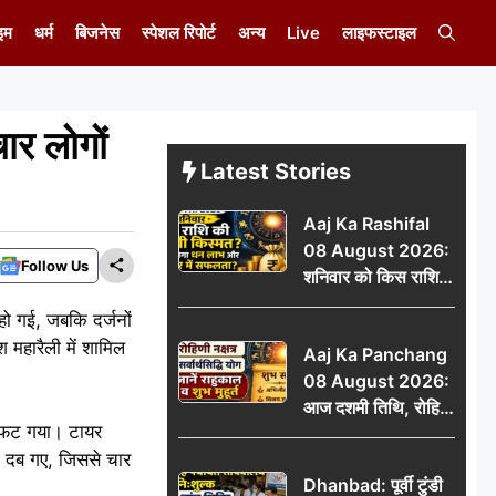
इम
धर्म
बिजनेस
स्पेशल रिपोर्ट
अन्य
Live
लाइफस्टाइल
र लोगों
Latest Stories
Aaj Ka Rashifal
08 August 2026:
Follow Us
शनिवार को किस राशि
की चमकेगी किस्मत,
त हो गई, जबकि दर्जनों
किसे मिलेगा धन लाभ
 महारैली में शामिल
Aaj Ka Panchang
और करियर में सफलता?
08 August 2026:
आज दशमी तिथि, रोहिणी
र फट गया। टायर
नक्षत्र और सर्वार्थसिद्धि
े दब गए, जिससे चार
योग, जानें राहुकाल व
Dhanbad: पूर्वी टुंडी
शुभ मुहूर्त