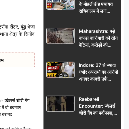
के मोहलीडीह पंचायत
सचिवालय में लगा
निःशुल्क स्वास्थ्य जांच
शिविर, सैकड़ों लोगों ने
मा सेंटर, बुंडू भेजा
Maharashtra: बड़े
उठाया लाभ
ना क्षेत्र के सिगीद
कपड़ा कारोबारी की तीन
बेटियां, करोड़ों की
कमाई… फिर भी पिता
अकेले: वृद्धाश्रम में गुजरे
ाभ
Indore: 27 से ज्यादा
अंतिम दिन, 5100 रुपये
गंभीर अपराधों का आरोपी
भेजकर कहा– अंतिम
अनवर कादरी उर्फ
संस्कार कर दीजिए हम
‘डकैत’ गिरफ्तार, इंदौर
नहीं आ पाएंगे
पुलिस की बड़ी सफलता
Raebareli
वेलर्स चोरी गैंग
Encounter: ज्वेलर्स
 में दो बदमाश
चोरी गैंग का पर्दाफाश,
ी बरामद
पुलिस मुठभेड़ में दो
बदमाश घायल, 12.80