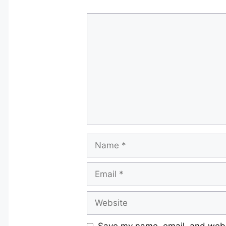
Comment
Name
Email
Website