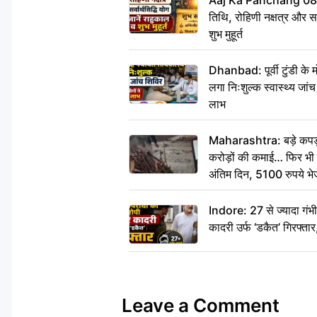
Aaj Ka Panchang 08
तिथि, रोहिणी नक्षत्र और सर्
शुभ मुहूर्त
Dhanbad: पूर्वी टुंडी के
लगा निःशुल्क स्वास्थ्य जांच
लाभ
Maharashtra: बड़े कपड़ा 
करोड़ों की कमाई… फिर भी पित
अंतिम दिन, 5100 रुपये भ
दीजिए हम नहीं आ पाएंगे
Indore: 27 से ज्यादा गं
कादरी उर्फ ‘डकैत’ गिरफ्ता
Leave a Comment