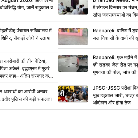
 August 2026: आज दशमी
Dhanbad News: भाजपा 
वार्थसिद्धि योग, जानें राहुकाल व
में संगठन विस्तार पर मं
सौंपा जनसमस्याओं का वि
 मोहलीडीह पंचायत सचिवालय में
Raebareli: बारिश में डू
 शिविर, सैकड़ों लोगों ने उठाया
जल निकासी के दावों की ख
Raebareli: एक महीने म
कारोबारी की तीन बेटियां,
की सड़क! जेल रोड पर गड्ढ
ा अकेले: वृद्धाश्रम में गुजरे
गुणवत्ता की पोल, जांच की 
ेजकर कहा– अंतिम संस्कार कर
JPSC-JSSC परीक्षा विवा
भीर अपराधों का आरोपी अनवर
भूख हड़ताल जारी, छात्र बो
र, इंदौर पुलिस की बड़ी सफलता
आंदोलन और होगा तेज