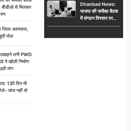
की समीक्षा बैठक
Dhanbad News:
किलो चांदी बरामद
थन, बीडीओ से मिलकर
भाजपा की समीक्षा बैठक
वरण
में संगठन विस्तार पर
मंथन, बीडीओ से
बा जिला अस्पताल,
मिलकर सौंपा
ुली पोल
जनसमस्याओं का विवरण
ें उखड़ने लगी PWD
े ने खोली निर्माण
उठी मांग
द: 13वें दिन भी
ले- जांच नहीं तो