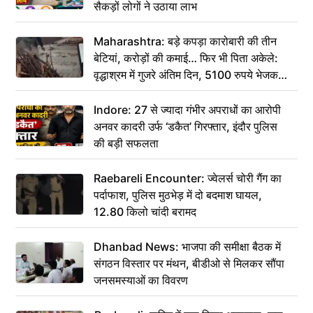
सैकड़ों लोगों ने उठाया लाभ
Maharashtra: बड़े कपड़ा कारोबारी की तीन
बेटियां, करोड़ों की कमाई… फिर भी पिता अकेले:
वृद्धाश्रम में गुजरे अंतिम दिन, 5100 रुपये भेजकर
कहा– अंतिम संस्कार कर दीजिए हम नहीं आ पाएंगे
Indore: 27 से ज्यादा गंभीर अपराधों का आरोपी
अनवर कादरी उर्फ ‘डकैत’ गिरफ्तार, इंदौर पुलिस
की बड़ी सफलता
Raebareli Encounter: ज्वेलर्स चोरी गैंग का
पर्दाफाश, पुलिस मुठभेड़ में दो बदमाश घायल,
12.80 किलो चांदी बरामद
Dhanbad News: भाजपा की समीक्षा बैठक में
संगठन विस्तार पर मंथन, बीडीओ से मिलकर सौंपा
जनसमस्याओं का विवरण