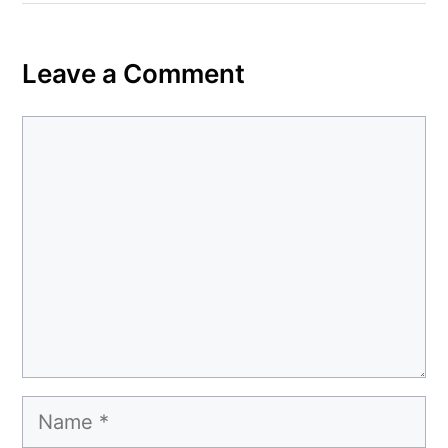
Leave a Comment
Comment
Name