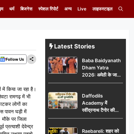
इम
धर्म
बिजनेस
स्पेशल रिपोर्ट
अन्य
Live
लाइफस्टाइल
Latest Stories
Follow Us
Baba Baidyanath
Dham Yatra
2026: अमेठी के जायस
से बाबा बैद्यनाथ धाम के
 में किया जा रहा है।
लिए रवाना हुआ कांवरियों
Daffodils
का दूसरा जत्था
वटा रामगढ़ में भी
Academy में
काटकर लोगों का
रवींद्रनाथ टैगोर की
स पावन घड़ी में
85वीं पुण्यतिथि मनाई
। मौके पर जिला
गई, शिक्षकों ने दी
 प्रत्याशी देवेन्द्र
Raebareli: शहर को
श्रद्धांजलि
 सचिव लक्ष्मण महतो,