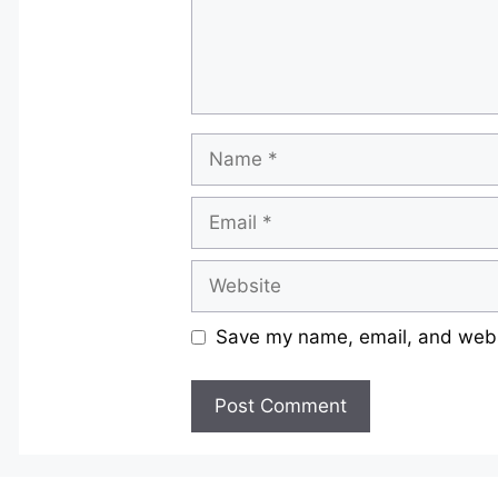
Name
Email
Website
Save my name, email, and websi