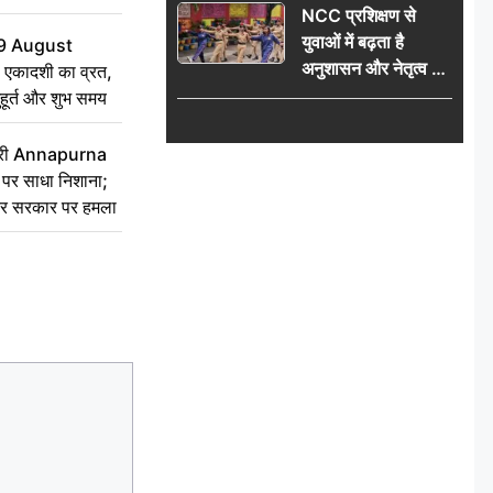
NCC प्रशिक्षण से
विधानसभा घेराव का
युवाओं में बढ़ता है
ऐलान
9 August
अनुशासन और नेतृत्व का
 एकादशी का व्रत,
गुण: डॉ. जी.एन. खान
ुहूर्त और शुभ समय
 मंत्री Annapurna
र साधा निशाना;
ेकर सरकार पर हमला