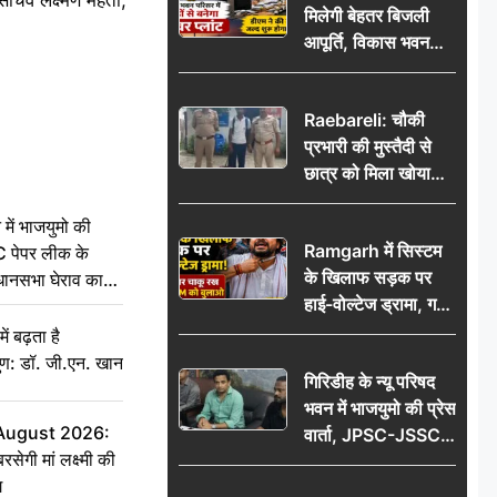
मिलेगी बेहतर बिजली
आपूर्ति, विकास भवन
परिसर में करोड़ों से
बनेगा पावर प्लांट
Raebareli: चौकी
प्रभारी की मुस्तैदी से
छात्र को मिला खोया
बैग, जरूरी दस्तावेज
सुरक्षित पाकर छात्र ने
 में भाजयुमो की
Ramgarh में सिस्टम
पुलिस टीम का जताया
C पेपर लीक के
के खिलाफ सड़क पर
आभार
िधानसभा घेराव का
हाई-वोल्टेज ड्रामा, गर्दन
पर चाकू रख बोला- CM
ं बढ़ता है
को बुलाओ; Video
ुण: डॉ. जी.एन. खान
गिरिडीह के न्यू परिषद
वायरल
भवन में भाजयुमो की प्रेस
 August 2026:
वार्ता, JPSC-JSSC
सेगी मां लक्ष्मी की
पेपर लीक के विरोध में
ग
10 अगस्त को