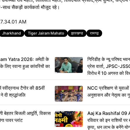
-साथ सैकड़ों कार्यकर्ता मौजूद रहे।
Jharkhand
Tiger Jairam Mahato
झारखण्ड
रामगढ़
m Yatra 2026: अमेठी के
गिरिडीह के न्यू परिषद भवन
 के लिए रवाना हुआ कांवरियों का
प्रेस वार्ता, JPSC-JSS
विरोध में 10 अगस्त को व
ऐलान
वींद्रनाथ टैगोर की 85वीं
NCC प्रशिक्षण से युवाओं मे
ने दी श्रद्धांजलि
अनुशासन और नेतृत्व का ग
ी बेहतर बिजली आपूर्ति, विकास
Aaj Ka Rashifal 09
ेगा पावर प्लांट
रविवार को इन राशियों पर बर
कृपा, धन लाभ के बनेंगे यो