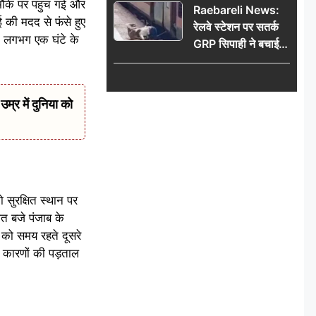
मौके पर पहुंच गई और
Raebareli News:
 की मदद से फंसे हुए
रेलवे स्टेशन पर सतर्क
। लगभग एक घंटे के
GRP सिपाही ने बचाई
महिला की जान, चलती
ट्रेन में चढ़ते समय हुआ
हादसा टला; घटना
र में दुनिया को
CCTV में कैद
 सुरक्षित स्थान पर
ात बजे पंजाब के
 को समय रहते दूसरे
ो कारणों की पड़ताल