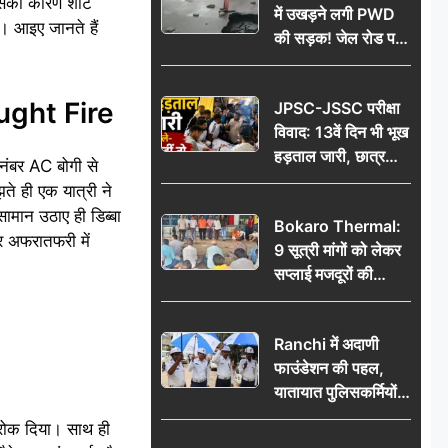
सका कारण शॉर्ट
में उखड़ने लगी PWD
। आइए जानते हैं
की सड़क! जेल रोड पर
गड्ढे ने खोली निर्माण
गुणवत्ता की पोल, जांच
aught Fire
JPSC-JSSC परीक्षा
की उठी मांग
विवाद: 13वें दिन भी भूख
हड़ताल जारी, छात्र
नंबर AC बोगी से
बोले- जांच नहीं तो
े ही एक यात्री ने
आंदोलन और होगा तेज
ामान उठाए ही डिब्बा
Bokaro Thermal:
र अफरातफरी में
9 सूत्री मांगों को लेकर
सप्लाई मजदूरों की
हुंकार, 12 अगस्त के
प्रदर्शन की रणनीति बनी
Ranchi में अदाणी
फाउंडेशन की पहल,
यातायात पुलिसकर्मियों
को वितरित किए गए छाते
रोक दिया। साथ ही