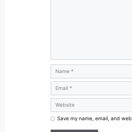
Name
Email
Website
Save my name, email, and websi