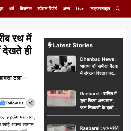
इम
धर्म
बिजनेस
स्पेशल रिपोर्ट
अन्य
Live
लाइफस्टाइल
ब रथ में
Latest Stories
देखते ही
Dhanbad News:
भाजपा की समीक्षा बैठक
में संगठन विस्तार पर
ा हादसा टला—
मंथन, बीडीओ से
मिलकर सौंपा
Raebareli: बारिश में
जनसमस्याओं का विवरण
डूबा जिला अस्पताल,
Follow Us
जल निकासी के दावों की
खुली पोल
क्त हड़कंप मच गया,
तो कोई अपना सामान
Raebareli: एक महीने