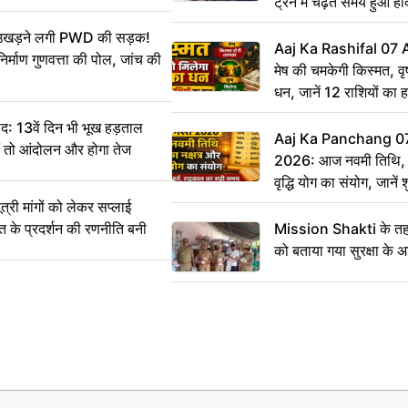
ट्रेन में चढ़ते समय हुआ 
CCTV में कैद
ं उखड़ने लगी PWD की सड़क!
Aaj Ka Rashifal 07
िर्माण गुणवत्ता की पोल, जांच की
मेष की चमकेगी किस्मत, व
धन, जानें 12 राशियों का 
: 13वें दिन भी भूख हड़ताल
Aaj Ka Panchang 0
ीं तो आंदोलन और होगा तेज
2026: आज नवमी तिथि, क
वृद्धि योग का संयोग, जानें श
का सही समय
ी मांगों को लेकर सप्लाई
्त के प्रदर्शन की रणनीति बनी
Mission Shakti के तहत
को बताया गया सुरक्षा के 