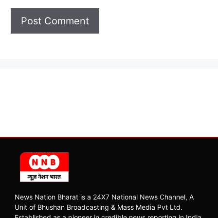
News Nation Bharat is a 24X7 National News Channel, A
Unit of Bhushan Broadcasting & Mass Media Pvt Ltd.
Established as a pioneer in credible news reporting in India,