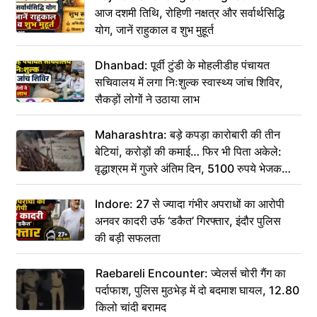
आज दशमी तिथि, रोहिणी नक्षत्र और सर्वार्थसिद्धि
योग, जानें राहुकाल व शुभ मुहूर्त
Dhanbad: पूर्वी टुंडी के मोहलीडीह पंचायत
सचिवालय में लगा निःशुल्क स्वास्थ्य जांच शिविर,
सैकड़ों लोगों ने उठाया लाभ
Maharashtra: बड़े कपड़ा कारोबारी की तीन
बेटियां, करोड़ों की कमाई… फिर भी पिता अकेले:
वृद्धाश्रम में गुजरे अंतिम दिन, 5100 रुपये भेजकर
कहा– अंतिम संस्कार कर दीजिए हम नहीं आ पाएंगे
Indore: 27 से ज्यादा गंभीर अपराधों का आरोपी
अनवर कादरी उर्फ ‘डकैत’ गिरफ्तार, इंदौर पुलिस
की बड़ी सफलता
Raebareli Encounter: ज्वेलर्स चोरी गैंग का
पर्दाफाश, पुलिस मुठभेड़ में दो बदमाश घायल, 12.80
किलो चांदी बरामद