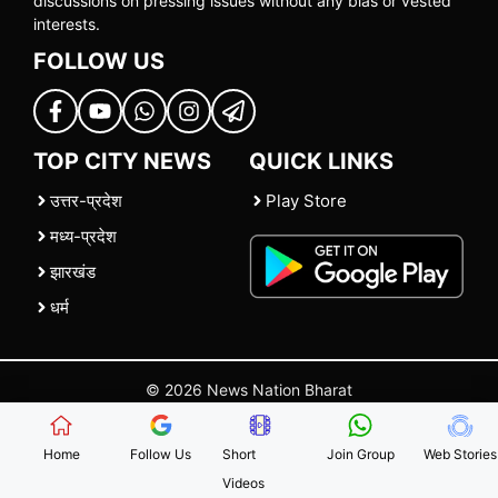
discussions on pressing issues without any bias or vested
interests.
FOLLOW US
TOP CITY NEWS
QUICK LINKS
उत्तर-प्रदेश
Play Store
मध्य-प्रदेश
झारखंड
धर्म
© 2026 News Nation Bharat
Home
|
About US
|
Contact Us
|
Policies
|
Terms and Conditions
Home
Follow Us
Short
Join Group
Web Stories
Videos