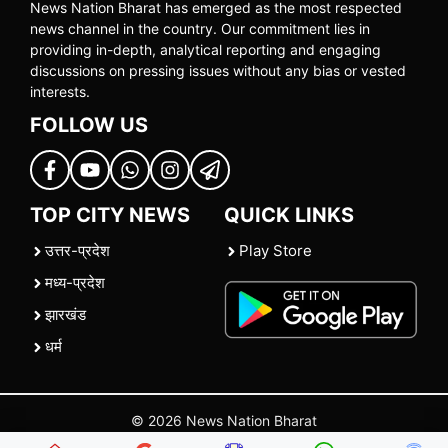
News Nation Bharat has emerged as the most respected
news channel in the country. Our commitment lies in
providing in-depth, analytical reporting and engaging
discussions on pressing issues without any bias or vested
interests.
FOLLOW US
TOP CITY NEWS
QUICK LINKS
उत्तर-प्रदेश
Play Store
मध्य-प्रदेश
झारखंड
धर्म
© 2026 News Nation Bharat
Home
|
About US
|
Contact Us
|
Policies
|
Terms and Conditions