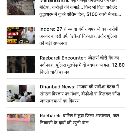
बेटियां, करोड़ों की कमाई… फिर भी पिता अकेले:
वृद्धाश्रम में गुजरे अंतिम दिन, 5100 रुपये भेजकर
कहा– अंतिम संस्कार कर दीजिए हम नहीं आ पाएंगे
Indore: 27 से ज्यादा गंभीर अपराधों का आरोपी
अनवर कादरी उर्फ ‘डकैत’ गिरफ्तार, इंदौर पुलिस
की बड़ी सफलता
Raebareli Encounter: ज्वेलर्स चोरी गैंग का
पर्दाफाश, पुलिस मुठभेड़ में दो बदमाश घायल, 12.80
किलो चांदी बरामद
Dhanbad News: भाजपा की समीक्षा बैठक में
संगठन विस्तार पर मंथन, बीडीओ से मिलकर सौंपा
जनसमस्याओं का विवरण
Raebareli: बारिश में डूबा जिला अस्पताल, जल
निकासी के दावों की खुली पोल