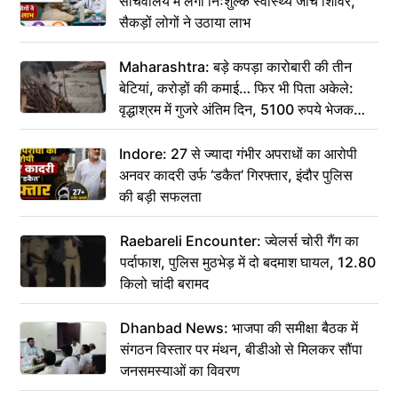
सचिवालय में लगा निःशुल्क स्वास्थ्य जांच शिविर,
सैकड़ों लोगों ने उठाया लाभ
Maharashtra: बड़े कपड़ा कारोबारी की तीन
बेटियां, करोड़ों की कमाई… फिर भी पिता अकेले:
वृद्धाश्रम में गुजरे अंतिम दिन, 5100 रुपये भेजकर
कहा– अंतिम संस्कार कर दीजिए हम नहीं आ पाएंगे
Indore: 27 से ज्यादा गंभीर अपराधों का आरोपी
अनवर कादरी उर्फ ‘डकैत’ गिरफ्तार, इंदौर पुलिस
की बड़ी सफलता
Raebareli Encounter: ज्वेलर्स चोरी गैंग का
पर्दाफाश, पुलिस मुठभेड़ में दो बदमाश घायल, 12.80
किलो चांदी बरामद
Dhanbad News: भाजपा की समीक्षा बैठक में
संगठन विस्तार पर मंथन, बीडीओ से मिलकर सौंपा
जनसमस्याओं का विवरण