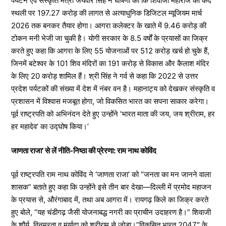
पर्यटन एवं संस्कृति मंत्री जयवीर सिंह ने घोषणा की कि शिवाजी महाराज की कैद
स्थली पर 197.27 करोड़ की लागत से अत्याधुनिक डिजिटल म्यूजियम मार्च
2026 तक बनकर तैयार होगा। आगरा कलेक्टर के खाते में 9.46 करोड़ की
टोकन मनी भेजी जा चुकी है। योगी सरकार के 8.5 वर्षों के प्रयासों का जिक्र
करते हुए कहा कि आगरा के लिए 55 योजनाओं पर 512 करोड़ खर्च हो चुके हैं,
जिनमें बटेश्वर के 101 शिव मंदिरों का 191 करोड़ से विकास और कैलाश मंदिर
के लिए 20 करोड़ शामिल हैं। श्री सिंह ने गर्व से कहा कि 2022 से उत्तर
प्रदेश पर्यटकों की संख्या में देश में नंबर वन है। महानाट्य को देखकर संस्कृति व
प्रशासन में विश्वास मजबूत होगा, जो विकसित भारत का सपना साकार करेगा।
पूर्व राष्ट्रपति को अभिनंदन देते हुए उन्होंने ‘भारत माता की जय, जय श्रीराम, हर
हर महादेव’ का उद्घोष किया।’
जाणता राजा’ से लें नीति-निष्ठा की प्रेरणा: राम नाथ कोविंद
पूर्व राष्ट्रपति राम नाथ कोविंद ने ‘जाणता राजा’ को “जनता का मन जानने वाला
शासक” बताते हुए कहा कि उन्होंने इसे तीन बार देखा—दिल्ली में प्रमोद महाजन
के प्रयास से, औरंगाबाद में, तथा अब आगरा में। रायगढ़ किले का जिक्र करते
हुए बोले, “यह चंडीगढ़ जैसी योजनाबद्ध नगरी का प्राचीन उदाहरण है।” शिवाजी
के शौर्य, विनम्रता व मर्यादा को श्रीराम से जोड़ा।”विकसित भारत 2047″ के