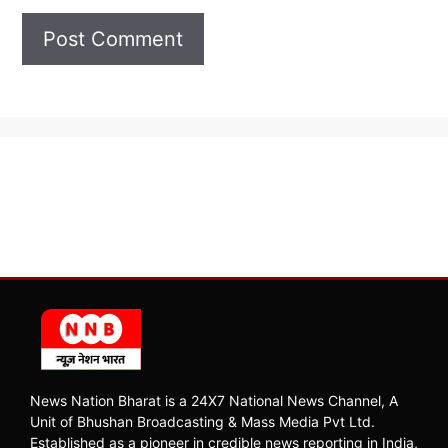
News Nation Bharat is a 24X7 National News Channel, A
Unit of Bhushan Broadcasting & Mass Media Pvt Ltd.
Established as a pioneer in credible news reporting in India,