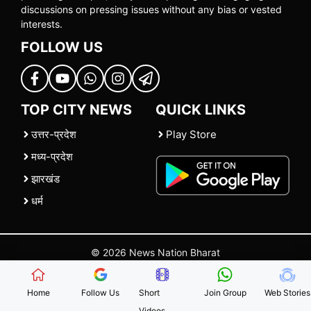
discussions on pressing issues without any bias or vested
interests.
FOLLOW US
TOP CITY NEWS
QUICK LINKS
उत्तर-प्रदेश
Play Store
मध्य-प्रदेश
झारखंड
धर्म
© 2026 News Nation Bharat
Home
|
About US
|
Contact Us
|
Policies
|
Terms and Conditions
Home
Follow Us
Short
Join Group
Web Stories
Videos