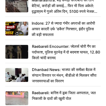
बेटियां, करोड़ों की कमाई… फिर भी पिता अकेले:
वृद्धाश्रम में गुजरे अंतिम दिन, 5100 रुपये भेजकर
कहा– अंतिम संस्कार कर दीजिए हम नहीं आ पाएंगे
Indore: 27 से ज्यादा गंभीर अपराधों का आरोपी
अनवर कादरी उर्फ ‘डकैत’ गिरफ्तार, इंदौर पुलिस
की बड़ी सफलता
Raebareli Encounter: ज्वेलर्स चोरी गैंग का
पर्दाफाश, पुलिस मुठभेड़ में दो बदमाश घायल, 12.80
किलो चांदी बरामद
Dhanbad News: भाजपा की समीक्षा बैठक में
संगठन विस्तार पर मंथन, बीडीओ से मिलकर सौंपा
जनसमस्याओं का विवरण
Raebareli: बारिश में डूबा जिला अस्पताल, जल
निकासी के दावों की खुली पोल