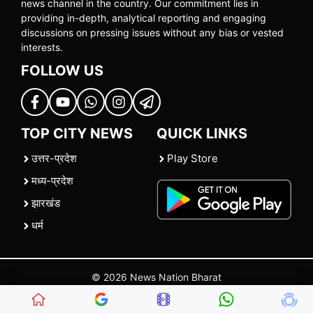
news channel in the country. Our commitment lies in
providing in-depth, analytical reporting and engaging
discussions on pressing issues without any bias or vested
interests.
FOLLOW US
TOP CITY NEWS
QUICK LINKS
उत्तर-प्रदेश
Play Store
मध्य-प्रदेश
झारखंड
धर्म
© 2026 News Nation Bharat
Home
|
About US
|
Contact Us
|
Policies
|
Terms and Conditions