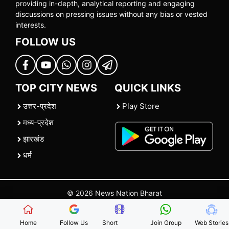
providing in-depth, analytical reporting and engaging
discussions on pressing issues without any bias or vested
interests.
FOLLOW US
TOP CITY NEWS
QUICK LINKS
उत्तर-प्रदेश
Play Store
मध्य-प्रदेश
झारखंड
धर्म
© 2026 News Nation Bharat
Home
|
About US
|
Contact Us
|
Policies
|
Terms and Conditions
Home
Follow Us
Short
Join Group
Web Stories