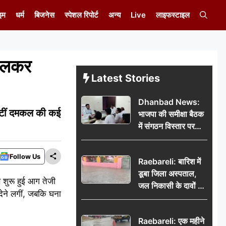
इम
धर्म
बिजनेस
स्पेशल रिपोर्ट
अन्य
Live
लाइफस्टाइल
 जलकर
Latest Stories
Dhanbad News:
 जुटीं दमकल की कई
भाजपा की समीक्षा बैठक
में संगठन विस्तार पर
मंथन, बीडीओ से
मिलकर सौंपा
Follow Us
Raebareli: बारिश में
जनसमस्याओं का विवरण
डूबा जिला अस्पताल,
 शुरू हुई आग तेजी
जल निकासी के दावों की
देने लगीं, जबकि घना
खुली पोल
Raebareli: एक महीने