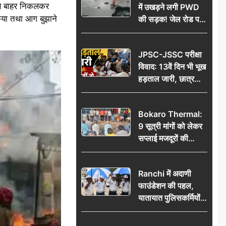
 से बाहर निकलकर
में उखड़ने लगी PWD
किया तथा आग बुझाने
की सड़क! जेल रोड पर
गड्ढे ने खोली निर्माण
गुणवत्ता की पोल, जांच
JPSC-JSSC परीक्षा
की उठी मांग
विवाद: 13वें दिन भी भूख
हड़ताल जारी, छात्र
बोले- जांच नहीं तो
आंदोलन और होगा तेज
Bokaro Thermal:
9 सूत्री मांगों को लेकर
सप्लाई मजदूरों की
हुंकार, 12 अगस्त के
प्रदर्शन की रणनीति बनी
Ranchi में अदाणी
फाउंडेशन की पहल,
यातायात पुलिसकर्मियों
को वितरित किए गए छाते