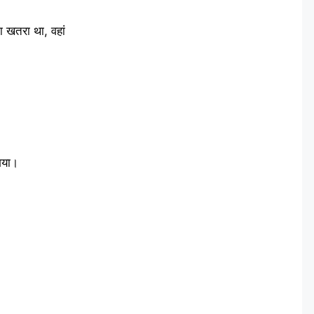
 खतरा था, वहां
गया।