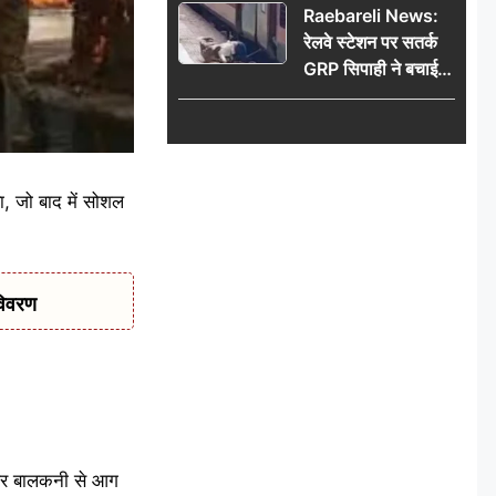
Raebareli News:
रेलवे स्टेशन पर सतर्क
GRP सिपाही ने बचाई
महिला की जान, चलती
ट्रेन में चढ़ते समय हुआ
हादसा टला; घटना
CCTV में कैद
, जो बाद में सोशल
विवरण
 और बालकनी से आग