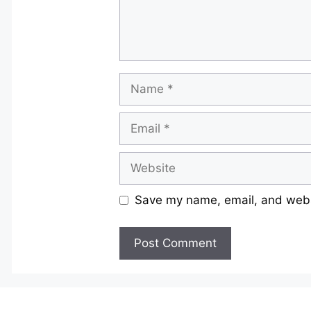
Name
Email
Website
Save my name, email, and websi