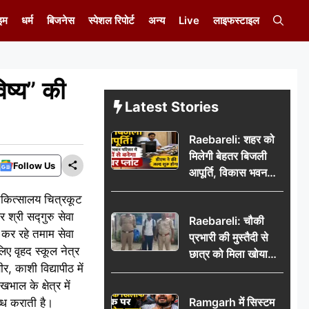
इम
धर्म
बिजनेस
स्पेशल रिपोर्ट
अन्य
Live
लाइफस्टाइल
िष्य” की
Latest Stories
Raebareli: शहर को
मिलेगी बेहतर बिजली
Follow Us
आपूर्ति, विकास भवन
परिसर में करोड़ों से
 चिकित्सालय चित्रकूट
बनेगा पावर प्लांट
 श्री सद्गुरु सेवा
Raebareli: चौकी
 कर रहे तमाम सेवा
प्रभारी की मुस्तैदी से
ए वृहद स्कूल नेत्र
छात्र को मिला खोया
, काशी विद्यापीठ में
बैग, जरूरी दस्तावेज
ाल के क्षेत्र में
सुरक्षित पाकर छात्र ने
Ramgarh में सिस्टम
्ध कराती है।
पुलिस टीम का जताया