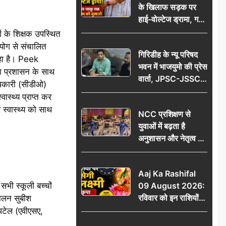
के खिलाफ सड़क पर
आभार
हाई-वोल्टेज ड्रामा, गर्दन
पर चाकू रख बोला- CM
ों के शिक्षक उपस्थित
को बुलाओ; Video
हयोग से संचालित
गिरिडीह के न्यू परिषद
वायरल
 रहा है। Peek
भवन में भाजयुमो की प्रेस
िला प्रशासन के साथ
वार्ता, JPSC-JSSC
धिकारी (सीडीओ)
पेपर लीक के विरोध में
ास्थ्य प्राप्त कर
10 अगस्त को
 स्वास्थ्य को साथ
NCC प्रशिक्षण से
विधानसभा घेराव का
युवाओं में बढ़ता है
ऐलान
अनुशासन और नेतृत्व का
गुण: डॉ. जी.एन. खान
Aaj Ka Rashifal
सभी स्कूली बच्चों
09 August 2026:
रविवार को इन राशियों
चालन सुबीश
पर बरसेगी मां लक्ष्मी की
 पटेल (एवीएसए,
कृपा, धन लाभ के बनेंगे