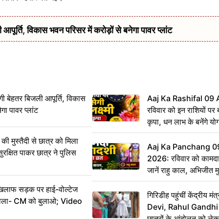
र्ति, विकास भवन परिसर में करोड़ों से बनेगा पावर प्लांट
ी बेहतर बिजली आपूर्ति, विकास
Aaj Ka Rashifal 09
ेगा पावर प्लांट
रविवार को इन राशियों पर बर
कृपा, धन लाभ के बनेंगे यो
ी मुस्तैदी से छात्र को मिला
Aaj Ka Panchang 0
ुरक्षित पाकर छात्र ने पुलिस
2026: रविवार को कामदा
जानें राहु काल, अभिजीत म
िलाफ सड़क पर हाई-वोल्टेज
गिरिडीह पहुंचीं केंद्रीय
ख बोला- CM को बुलाओ; Video
Devi, Rahul Gandhi प
छात्रों के आंदोलन को ल