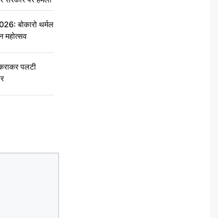
6: बोकारो थर्मल
वन महोत्सव
टकराकर पलटी
ार