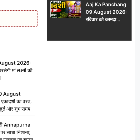
Aaj Ka Panchang
योग
09 August 2026:
रविवार को कामदा
एकादशी का व्रत, जानें
राहु काल, अभिजीत मुहूर्त
और शुभ समय
 August 2026:
सेगी मां लक्ष्मी की
ग
9 August
 एकादशी का व्रत,
ुहूर्त और शुभ समय
 मंत्री Annapurna
र साधा निशाना;
ेकर सरकार पर हमला