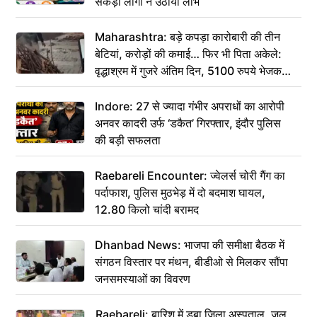
सैकड़ों लोगों ने उठाया लाभ
Maharashtra: बड़े कपड़ा कारोबारी की तीन
बेटियां, करोड़ों की कमाई… फिर भी पिता अकेले:
वृद्धाश्रम में गुजरे अंतिम दिन, 5100 रुपये भेजकर
कहा– अंतिम संस्कार कर दीजिए हम नहीं आ पाएंगे
Indore: 27 से ज्यादा गंभीर अपराधों का आरोपी
अनवर कादरी उर्फ ‘डकैत’ गिरफ्तार, इंदौर पुलिस
की बड़ी सफलता
Raebareli Encounter: ज्वेलर्स चोरी गैंग का
पर्दाफाश, पुलिस मुठभेड़ में दो बदमाश घायल,
12.80 किलो चांदी बरामद
Dhanbad News: भाजपा की समीक्षा बैठक में
संगठन विस्तार पर मंथन, बीडीओ से मिलकर सौंपा
जनसमस्याओं का विवरण
Raebareli: बारिश में डूबा जिला अस्पताल, जल