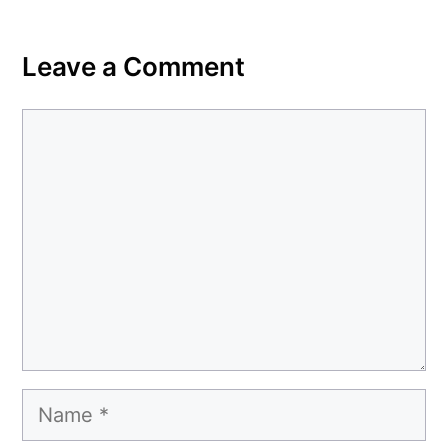
Leave a Comment
Comment
Name