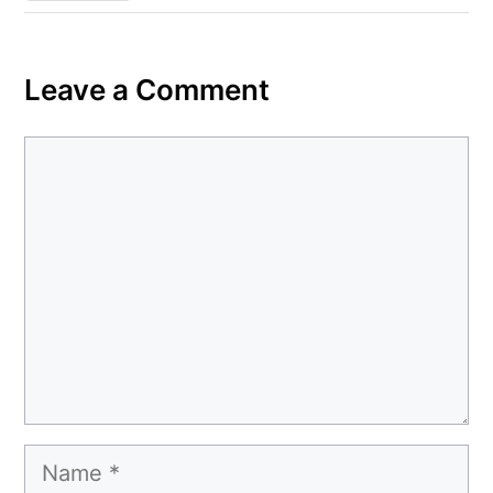
Leave a Comment
Comment
Name