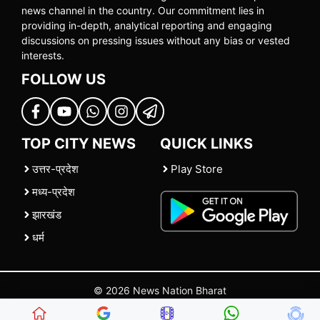
news channel in the country. Our commitment lies in
providing in-depth, analytical reporting and engaging
discussions on pressing issues without any bias or vested
interests.
FOLLOW US
TOP CITY NEWS
QUICK LINKS
उत्तर-प्रदेश
Play Store
मध्य-प्रदेश
झारखंड
धर्म
© 2026 News Nation Bharat
Home
|
About US
|
Contact Us
|
Policies
|
Terms and Conditions