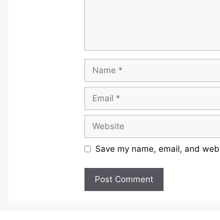
Name
Email
Website
Save my name, email, and websi