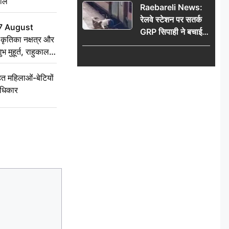
हाल
Raebareli News:
रेलवे स्टेशन पर सतर्क
7 August
GRP सिपाही ने बचाई
ृतिका नक्षत्र और
महिला की जान, चलती
ुभ मुहूर्त, राहुकाल
ट्रेन में चढ़ते समय हुआ
हादसा टला; घटना
 महिलाओं-बेटियों
CCTV में कैद
अधिकार