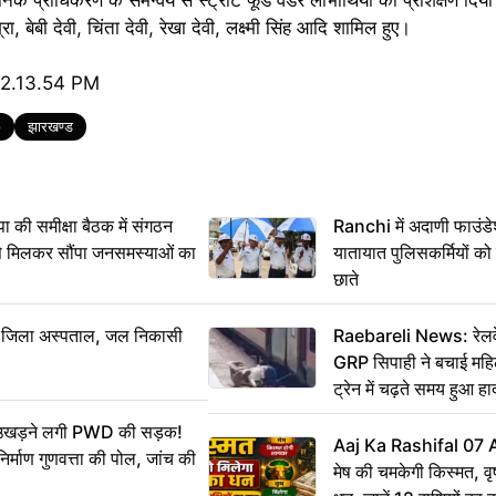
ा, बेबी देवी, चिंता देवी, रेखा देवी, लक्ष्मी सिंह आदि शामिल हुए।
o
झारखण्ड
 समीक्षा बैठक में संगठन
Ranchi में अदाणी फाउंड
से मिलकर सौंपा जनसमस्याओं का
यातायात पुलिसकर्मियों क
छाते
बा जिला अस्पताल, जल निकासी
Raebareli News: रेलवे 
GRP सिपाही ने बचाई मह
ट्रेन में चढ़ते समय हुआ 
CCTV में कैद
ं उखड़ने लगी PWD की सड़क!
Aaj Ka Rashifal 07
िर्माण गुणवत्ता की पोल, जांच की
मेष की चमकेगी किस्मत, व