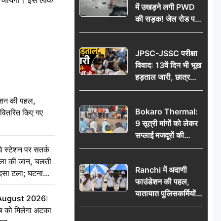
में उखड़ने लगी PWD
की सड़क! जेल रोड पर
गड्ढे ने खोली निर्माण
गुणवत्ता की पोल, जांच
JPSC-JSSC परीक्षा
की उठी मांग
विवाद: 13वें दिन भी भूख
हड़ताल जारी, छात्र
बोले- जांच नहीं तो
आंदोलन और होगा तेज
ेशन की पहल,
Bokaro Thermal:
ो वितरित किए गए
9 सूत्री मांगों को लेकर
सप्लाई मजदूरों की
हुंकार, 12 अगस्त के
स्टेशन पर सतर्क
प्रदर्शन की रणनीति बनी
िला की जान, चलती
Ranchi में अदाणी
हादसा टला; घटना
फाउंडेशन की पहल,
यातायात पुलिसकर्मियों
 August 2026:
को वितरित किए गए छाते
ृष को मिलेगा अटका