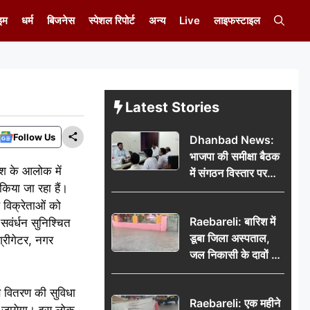
इम
धर्म
बिजनेस
स्पेशल रिपोर्ट
अन्य
Live
लाइफस्टाइल
Latest Stories
Follow Us
Dhanbad News:
भाजपा की समीक्षा बैठक
देश के आलोक में
में संगठन विस्तार पर
िया जा रहा हैं।
मंथन, बीडीओ से
 विक्रेताओं को
मिलकर सौंपा
Raebareli: बारिश में
वंर्धन सुनिश्चित
जनसमस्याओं का विवरण
डूबा जिला अस्पताल,
्रीगेटर, नगर
जल निकासी के दावों की
खुली पोल
ण वितरण की सुविधा
Raebareli: एक महीने
िया जायेगा। इस लोक