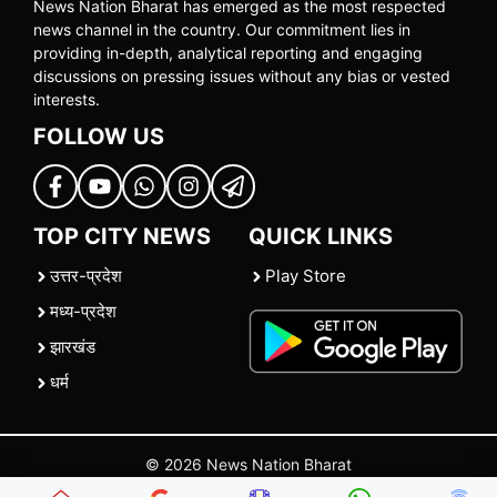
News Nation Bharat has emerged as the most respected
news channel in the country. Our commitment lies in
providing in-depth, analytical reporting and engaging
discussions on pressing issues without any bias or vested
interests.
FOLLOW US
TOP CITY NEWS
QUICK LINKS
उत्तर-प्रदेश
Play Store
मध्य-प्रदेश
झारखंड
धर्म
© 2026 News Nation Bharat
Home
|
About US
|
Contact Us
|
Policies
|
Terms and Conditions