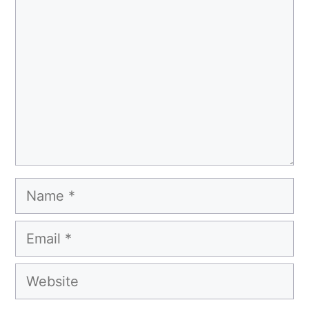
Name
Email
Website