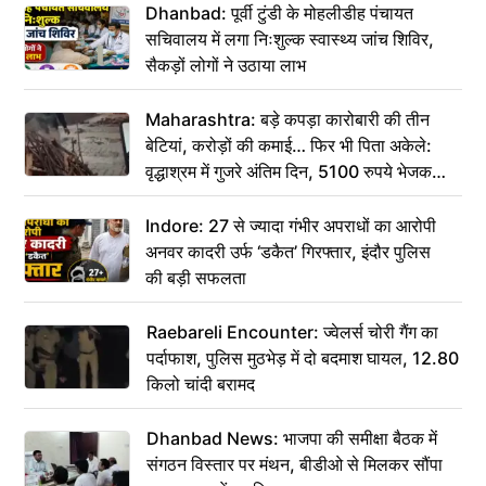
Dhanbad: पूर्वी टुंडी के मोहलीडीह पंचायत
सचिवालय में लगा निःशुल्क स्वास्थ्य जांच शिविर,
सैकड़ों लोगों ने उठाया लाभ
Maharashtra: बड़े कपड़ा कारोबारी की तीन
बेटियां, करोड़ों की कमाई… फिर भी पिता अकेले:
वृद्धाश्रम में गुजरे अंतिम दिन, 5100 रुपये भेजकर
कहा– अंतिम संस्कार कर दीजिए हम नहीं आ पाएंगे
Indore: 27 से ज्यादा गंभीर अपराधों का आरोपी
अनवर कादरी उर्फ ‘डकैत’ गिरफ्तार, इंदौर पुलिस
की बड़ी सफलता
Raebareli Encounter: ज्वेलर्स चोरी गैंग का
पर्दाफाश, पुलिस मुठभेड़ में दो बदमाश घायल, 12.80
किलो चांदी बरामद
Dhanbad News: भाजपा की समीक्षा बैठक में
संगठन विस्तार पर मंथन, बीडीओ से मिलकर सौंपा