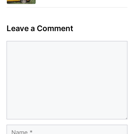
Leave a Comment
Comment
Name