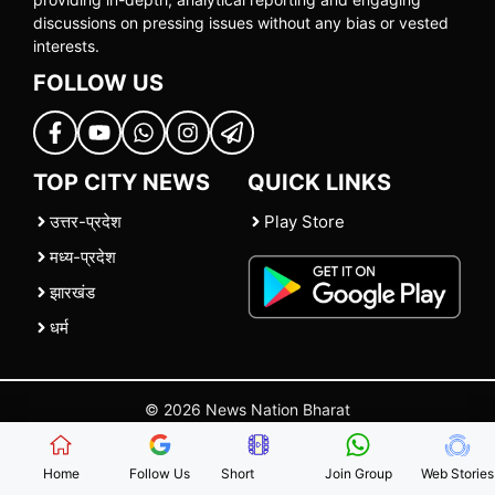
discussions on pressing issues without any bias or vested
interests.
FOLLOW US
TOP CITY NEWS
QUICK LINKS
उत्तर-प्रदेश
Play Store
मध्य-प्रदेश
झारखंड
धर्म
© 2026 News Nation Bharat
Home
|
About US
|
Contact Us
|
Policies
|
Terms and Conditions
Home
Follow Us
Short
Join Group
Web Stories