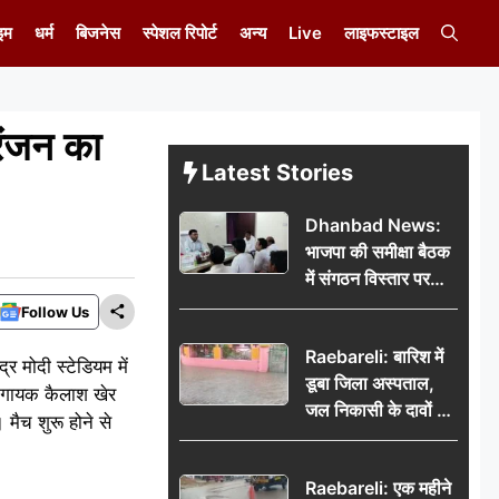
इम
धर्म
बिजनेस
स्पेशल रिपोर्ट
अन्य
Live
लाइफस्टाइल
रंजन का
Latest Stories
Dhanbad News:
भाजपा की समीक्षा बैठक
में संगठन विस्तार पर
मंथन, बीडीओ से
Follow Us
मिलकर सौंपा
Raebareli: बारिश में
जनसमस्याओं का विवरण
 मोदी स्टेडियम में
डूबा जिला अस्पताल,
र गायक कैलाश खेर
जल निकासी के दावों की
मैच शुरू होने से
खुली पोल
Raebareli: एक महीने