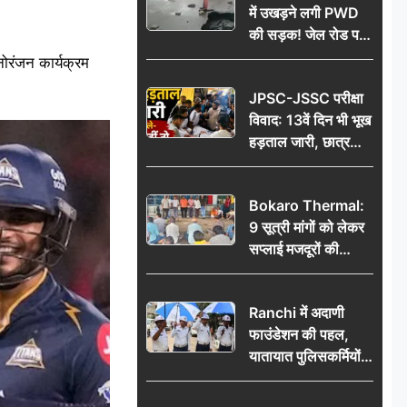
में उखड़ने लगी PWD
की सड़क! जेल रोड पर
गड्ढे ने खोली निर्माण
ोरंजन कार्यक्रम
गुणवत्ता की पोल, जांच
JPSC-JSSC परीक्षा
की उठी मांग
विवाद: 13वें दिन भी भूख
हड़ताल जारी, छात्र
बोले- जांच नहीं तो
आंदोलन और होगा तेज
Bokaro Thermal:
9 सूत्री मांगों को लेकर
सप्लाई मजदूरों की
हुंकार, 12 अगस्त के
प्रदर्शन की रणनीति बनी
Ranchi में अदाणी
फाउंडेशन की पहल,
यातायात पुलिसकर्मियों
को वितरित किए गए छाते