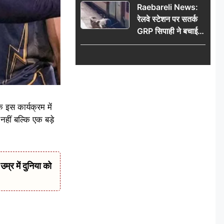
Raebareli News:
रेलवे स्टेशन पर सतर्क
GRP सिपाही ने बचाई
महिला की जान, चलती
ट्रेन में चढ़ते समय हुआ
हादसा टला; घटना
CCTV में कैद
क इस कार्यक्रम में
हीं बल्कि एक बड़े
र में दुनिया को