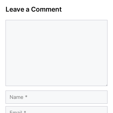
Leave a Comment
Comment
Name
Email