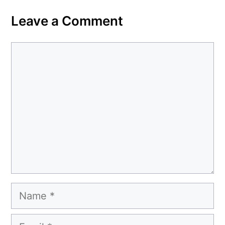
Leave a Comment
Comment
Name
Email