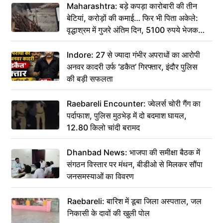
Maharashtra: बड़े कपड़ा कारोबारी की तीन
बेटियां, करोड़ों की कमाई… फिर भी पिता अकेले:
वृद्धाश्रम में गुजरे अंतिम दिन, 5100 रुपये भेजकर
कहा– अंतिम संस्कार कर दीजिए हम नहीं आ पाएंगे
Indore: 27 से ज्यादा गंभीर अपराधों का आरोपी
अनवर कादरी उर्फ ‘डकैत’ गिरफ्तार, इंदौर पुलिस
की बड़ी सफलता
Raebareli Encounter: ज्वेलर्स चोरी गैंग का
पर्दाफाश, पुलिस मुठभेड़ में दो बदमाश घायल,
12.80 किलो चांदी बरामद
Dhanbad News: भाजपा की समीक्षा बैठक में
संगठन विस्तार पर मंथन, बीडीओ से मिलकर सौंपा
जनसमस्याओं का विवरण
Raebareli: बारिश में डूबा जिला अस्पताल, जल
निकासी के दावों की खुली पोल