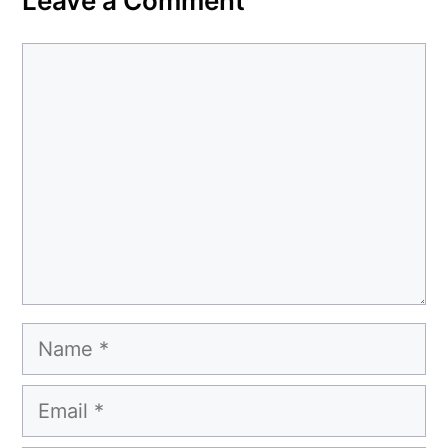
Leave a Comment
Comment
Name
Email